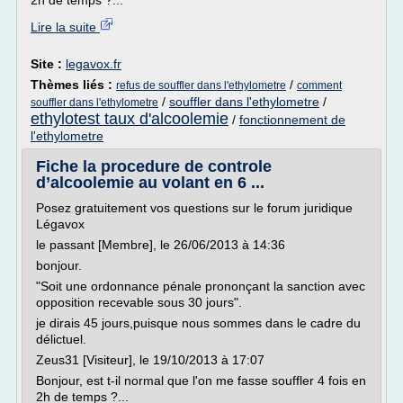
2h de temps ?...
Lire la suite
Site :
legavox.fr
Thèmes liés :
/
refus de souffler dans l'ethylometre
comment
/
souffler dans l'ethylometre
/
souffler dans l'ethylometre
ethylotest taux d'alcoolemie
/
fonctionnement de
l'ethylometre
Fiche la procedure de controle
d’alcoolemie au volant en 6 ...
Posez gratuitement vos questions sur le forum juridique
Légavox
le passant [Membre], le 26/06/2013 à 14:36
bonjour.
"Soit une ordonnance pénale prononçant la sanction avec
opposition recevable sous 30 jours".
je dirais 45 jours,puisque nous sommes dans le cadre du
délictuel.
Zeus31 [Visiteur], le 19/10/2013 à 17:07
Bonjour, est t-il normal que l'on me fasse souffler 4 fois en
2h de temps ?...