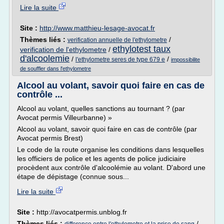
Lire la suite
Site :
http://www.matthieu-lesage-avocat.fr
Thèmes liés :
/
verification annuelle de l'ethylometre
ethylotest taux
verification de l'ethylometre
/
d'alcoolemie
/
/
l'ethylometre seres de type 679 e
impossibilite
de souffler dans l'ethylometre
Alcool au volant, savoir quoi faire en cas de
contrôle ...
Alcool au volant, quelles sanctions au tournant ? (par
Avocat permis Villeurbanne) »
Alcool au volant, savoir quoi faire en cas de contrôle (par
Avocat permis Brest)
Le code de la route organise les conditions dans lesquelles
les officiers de police et les agents de police judiciaire
procèdent aux contrôle d'alcoolémie au volant. D'abord une
étape de dépistage (connue sous...
Lire la suite
Site :
http://avocatpermis.unblog.fr
Thèmes liés :
/