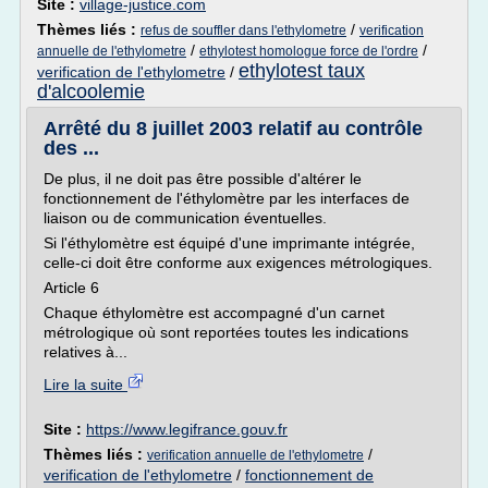
Site :
village-justice.com
Thèmes liés :
/
refus de souffler dans l'ethylometre
verification
/
/
annuelle de l'ethylometre
ethylotest homologue force de l'ordre
ethylotest taux
verification de l'ethylometre
/
d'alcoolemie
Arrêté du 8 juillet 2003 relatif au contrôle
des ...
De plus, il ne doit pas être possible d'altérer le
fonctionnement de l'éthylomètre par les interfaces de
liaison ou de communication éventuelles.
Si l'éthylomètre est équipé d'une imprimante intégrée,
celle-ci doit être conforme aux exigences métrologiques.
Article 6
Chaque éthylomètre est accompagné d'un carnet
métrologique où sont reportées toutes les indications
relatives à...
Lire la suite
Site :
https://www.legifrance.gouv.fr
Thèmes liés :
/
verification annuelle de l'ethylometre
verification de l'ethylometre
/
fonctionnement de