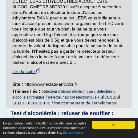
DETECTEURS ETHYLOMETRES ALCOOTESTS
ALCOOLOMETRE ABT320 Il suffit d'expirer 6 secondes
dans l'embout du détecteur testeur d'alcool ou
éthylomètre DANN pour que les LEDS vous indiquent le
taux d'alcool présent dans votre organisme. Le LED verte
vous indique que tout va bien, la jaune que vous
approchez des 0.5g d'alcool et la rouge que votre taux
d'alcool est plus de 0.5g et que vous devez renoncer à
prendre le volant. Indispensable pour la sécurité de toute
la famille. N'hésitez pas à garder le détecteur testeur
d'alcool dans la boite à gant de la voiture. Le détecteur
testeur d'alcool est livré avec 2...
Lire la suite
Site :
http://www.eclats-antivols.fr
Thèmes liés :
/
detecteur d'alcool electronique
detecteur d
alcootest
/
/
alcool electronique
detecteur alcool electronique
taux d'alcoolemie
/
fonctionnement de l'ethylometre
Test d'alcoolémie : refuser de souffler :
danger
En poursuivant votre navigation sur ce site, vous acceptez
X
Refuser de souffler dans l'éthylomètre lors d'un contrôle
l'utilisation de cookies pour vous proposer des contenus et
services adaptés à vos centres d'intérêts.
d'alcoolémie, est lourdement sanctionné et pénalement
En savoir plus