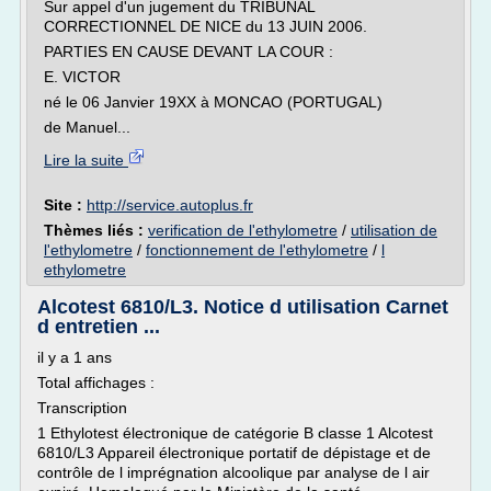
Sur appel d'un jugement du TRIBUNAL
CORRECTIONNEL DE NICE du 13 JUIN 2006.
PARTIES EN CAUSE DEVANT LA COUR :
E. VICTOR
né le 06 Janvier 19XX à MONCAO (PORTUGAL)
de Manuel...
Lire la suite
Site :
http://service.autoplus.fr
Thèmes liés :
verification de l'ethylometre
/
utilisation de
l'ethylometre
/
fonctionnement de l'ethylometre
/
l
ethylometre
Alcotest 6810/L3. Notice d utilisation Carnet
d entretien ...
il y a 1 ans
Total affichages :
Transcription
1 Ethylotest électronique de catégorie B classe 1 Alcotest
6810/L3 Appareil électronique portatif de dépistage et de
contrôle de l imprégnation alcoolique par analyse de l air