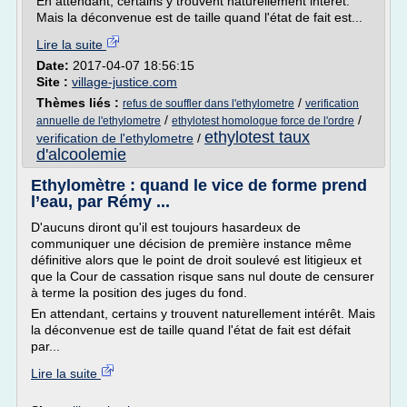
En attendant, certains y trouvent naturellement intérêt.
Mais la déconvenue est de taille quand l'état de fait est...
Lire la suite
Date:
2017-04-07 18:56:15
Site :
village-justice.com
Thèmes liés :
/
refus de souffler dans l'ethylometre
verification
/
/
annuelle de l'ethylometre
ethylotest homologue force de l'ordre
ethylotest taux
verification de l'ethylometre
/
d'alcoolemie
Ethylomètre : quand le vice de forme prend
l’eau, par Rémy ...
D'aucuns diront qu'il est toujours hasardeux de
communiquer une décision de première instance même
définitive alors que le point de droit soulevé est litigieux et
que la Cour de cassation risque sans nul doute de censurer
à terme la position des juges du fond.
En attendant, certains y trouvent naturellement intérêt. Mais
la déconvenue est de taille quand l'état de fait est défait
par...
Lire la suite