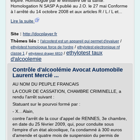
expiré. Homologué par le Ministère de la santé.
Homologation N SASP A publié au J.O. le 27 mai Conforme
à l arrêté du 14 octobre 2008 et aux articles R / L / L et...
Lire la suite
Site :
http://docplayer.fr
Thèmes liés :
/
l'alcootest est un appareil qui permet d'evaluer
/
ethylotest homologue force de l'ordre
ethylotest electronique nf
ethylotest taux
/
/
classe 1
ethylotest drager 6810
d'alcoolemie
Contrôle d'alcoolémie Avocat Automobile
Laurent Mercié ...
AU NOM DU PEUPLE FRANCAIS
LA COUR DE CASSATION, CHAMBRE CRIMINELLE, a
rendu l'arrêt suivant :
Statuant sur le pourvoi formé par :
- X... Alain,
contre l'arrêt de la cour d'appel de RENNES, 3e chambre,
en date du 25 février 2009, qui, pour conduite sous
l'empire d'un état alcoolique, l'a condamné à 300 euros
d'amende et quatre mois de suspension du permis de