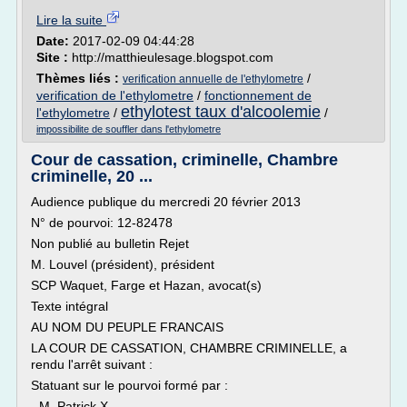
Lire la suite
Date:
2017-02-09 04:44:28
Site :
http://matthieulesage.blogspot.com
Thèmes liés :
/
verification annuelle de l'ethylometre
verification de l'ethylometre
/
fonctionnement de
ethylotest taux d'alcoolemie
l'ethylometre
/
/
impossibilite de souffler dans l'ethylometre
Cour de cassation, criminelle, Chambre
criminelle, 20 ...
Audience publique du mercredi 20 février 2013
N° de pourvoi: 12-82478
Non publié au bulletin Rejet
M. Louvel (président), président
SCP Waquet, Farge et Hazan, avocat(s)
Texte intégral
AU NOM DU PEUPLE FRANCAIS
LA COUR DE CASSATION, CHAMBRE CRIMINELLE, a
rendu l'arrêt suivant :
Statuant sur le pourvoi formé par :
- M. Patrick X...,