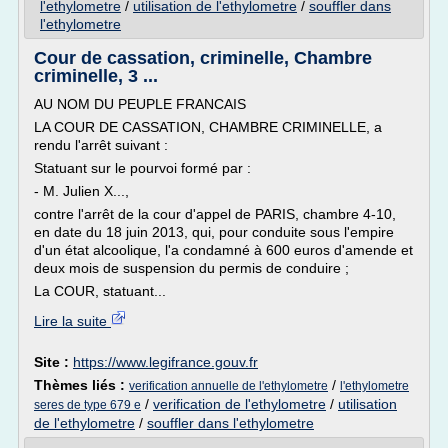
l'ethylometre
/
utilisation de l'ethylometre
/
souffler dans
l'ethylometre
Cour de cassation, criminelle, Chambre
criminelle, 3 ...
AU NOM DU PEUPLE FRANCAIS
LA COUR DE CASSATION, CHAMBRE CRIMINELLE, a
rendu l'arrêt suivant :
Statuant sur le pourvoi formé par :
- M. Julien X...,
contre l'arrêt de la cour d'appel de PARIS, chambre 4-10,
en date du 18 juin 2013, qui, pour conduite sous l'empire
d'un état alcoolique, l'a condamné à 600 euros d'amende et
deux mois de suspension du permis de conduire ;
La COUR, statuant...
Lire la suite
Site :
https://www.legifrance.gouv.fr
Thèmes liés :
/
verification annuelle de l'ethylometre
l'ethylometre
/
verification de l'ethylometre
/
utilisation
seres de type 679 e
de l'ethylometre
/
souffler dans l'ethylometre