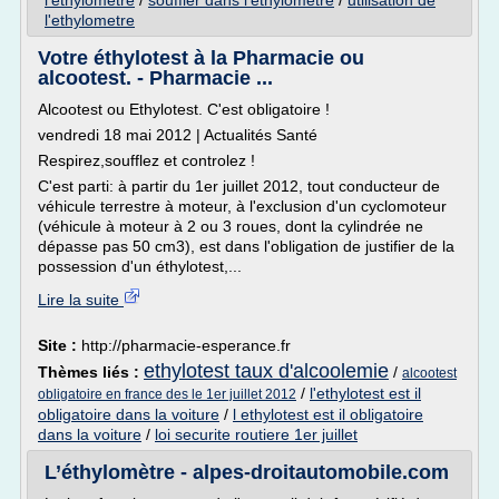
l'ethylometre
/
souffler dans l'ethylometre
/
utilisation de
l'ethylometre
Votre éthylotest à la Pharmacie ou
alcootest. - Pharmacie ...
Alcootest ou Ethylotest. C'est obligatoire !
vendredi 18 mai 2012 | Actualités Santé
Respirez,soufflez et controlez !
C'est parti: à partir du 1er juillet 2012, tout conducteur de
véhicule terrestre à moteur, à l'exclusion d'un cyclomoteur
(véhicule à moteur à 2 ou 3 roues, dont la cylindrée ne
dépasse pas 50 cm3), est dans l'obligation de justifier de la
possession d'un éthylotest,...
Lire la suite
Site :
http://pharmacie-esperance.fr
ethylotest taux d'alcoolemie
Thèmes liés :
/
alcootest
/
l'ethylotest est il
obligatoire en france des le 1er juillet 2012
obligatoire dans la voiture
/
l ethylotest est il obligatoire
dans la voiture
/
loi securite routiere 1er juillet
L’éthylomètre - alpes-droitautomobile.com