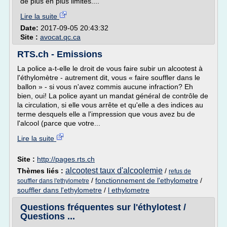
de plus en plus limités....
Lire la suite
Date:
2017-09-05 20:43:32
Site :
avocat.qc.ca
RTS.ch - Emissions
La police a-t-elle le droit de vous faire subir un alcootest à
l'éthylomètre - autrement dit, vous « faire souffler dans le
ballon » - si vous n'avez commis aucune infraction? Eh
bien, oui! La police ayant un mandat général de contrôle de
la circulation, si elle vous arrête et qu'elle a des indices au
terme desquels elle a l'impression que vous avez bu de
l'alcool (parce que votre...
Lire la suite
Site :
http://pages.rts.ch
alcootest taux d'alcoolemie
Thèmes liés :
/
refus de
/
fonctionnement de l'ethylometre
/
souffler dans l'ethylometre
souffler dans l'ethylometre
/
l ethylometre
Questions fréquentes sur l'éthylotest /
Questions ...