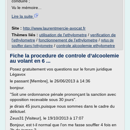
conduire ;
Vu le mémoire...
Lire la suite
Site :
http://www.laurentmercie-avocat.fr
Thèmes liés :
utilisation de l'ethylometre
/
verification de
l'ethylometre
/
fonctionnement de l'ethylometre
/
refus de
/
controle alcoolemie ethylometre
souffler dans l'ethylometre
Fiche la procedure de controle d’alcoolemie
au volant en 6 ...
Posez gratuitement vos questions sur le forum juridique
Légavox
le passant [Membre], le 26/06/2013 à 14:36
bonjour.
"Soit une ordonnance pénale prononçant la sanction avec
opposition recevable sous 30 jours".
je dirais 45 jours,puisque nous sommes dans le cadre du
délictuel.
Zeus31 [Visiteur], le 19/10/2013 à 17:07
Bonjour, est t-il normal que l'on me fasse souffler 4 fois en