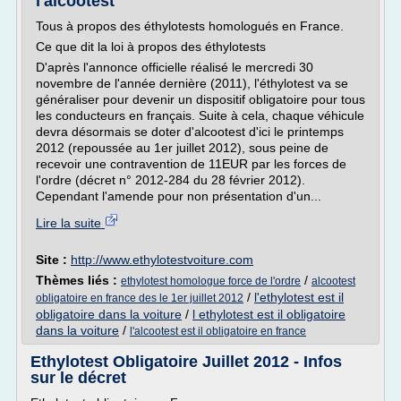
l'alcootest
Tous à propos des éthylotests homologués en France.
Ce que dit la loi à propos des éthylotests
D'après l'annonce officielle réalisé le mercredi 30
novembre de l'année dernière (2011), l'éthylotest va se
généraliser pour devenir un dispositif obligatoire pour tous
les conducteurs en français. Suite à cela, chaque véhicule
devra désormais se doter d'alcootest d'ici le printemps
2012 (repoussée au 1er juillet 2012), sous peine de
recevoir une contravention de 11EUR par les forces de
l'ordre (décret n° 2012-284 du 28 février 2012).
Cependant l'amende pour non présentation d'un...
Lire la suite
Site :
http://www.ethylotestvoiture.com
Thèmes liés :
/
ethylotest homologue force de l'ordre
alcootest
/
l'ethylotest est il
obligatoire en france des le 1er juillet 2012
obligatoire dans la voiture
/
l ethylotest est il obligatoire
dans la voiture
/
l'alcootest est il obligatoire en france
Ethylotest Obligatoire Juillet 2012 - Infos
sur le décret