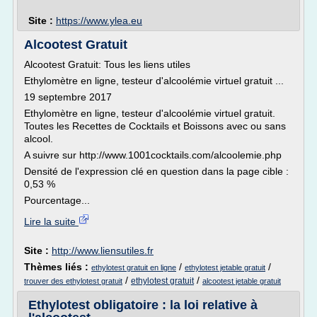
Site :
https://www.ylea.eu
Alcootest Gratuit
Alcootest Gratuit: Tous les liens utiles
Ethylomètre en ligne, testeur d'alcoolémie virtuel gratuit ...
19 septembre 2017
Ethylomètre en ligne, testeur d'alcoolémie virtuel gratuit.
Toutes les Recettes de Cocktails et Boissons avec ou sans
alcool.
A suivre sur http://www.1001cocktails.com/alcoolemie.php
Densité de l'expression clé en question dans la page cible :
0,53 %
Pourcentage...
Lire la suite
Site :
http://www.liensutiles.fr
Thèmes liés :
/
/
ethylotest gratuit en ligne
ethylotest jetable gratuit
/
/
ethylotest gratuit
trouver des ethylotest gratuit
alcootest jetable gratuit
Ethylotest obligatoire : la loi relative à