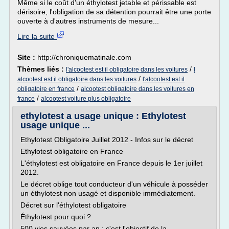
Même si le coût d'un éthylotest jetable et périssable est
dérisoire, l'obligation de sa détention pourrait être une porte
ouverte à d'autres instruments de mesure...
Lire la suite
Site :
http://chroniquematinale.com
Thèmes liés :
/
l'alcootest est il obligatoire dans les voitures
l
/
alcootest est il obligatoire dans les voitures
l'alcootest est il
/
obligatoire en france
alcootest obligatoire dans les voitures en
/
france
alcootest voiture plus obligatoire
ethylotest a usage unique : Ethylotest
usage unique ...
Ethylotest Obligatoire Juillet 2012 - Infos sur le décret
Ethylotest obligatoire en France
L'éthylotest est obligatoire en France depuis le 1er juillet
2012.
Le décret oblige tout conducteur d'un véhicule à posséder
un éthylotest non usagé et disponible immédiatement.
Décret sur l'éthylotest obligatoire
Éthylotest pour quoi ?
500 vies sauvées par an : c'est l'objectif de la...