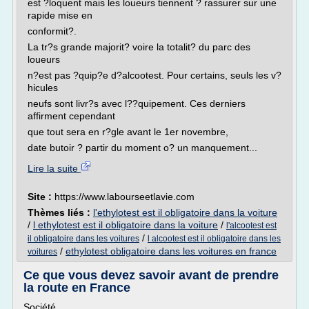
est ?loquent mais les loueurs tiennent ? rassurer sur une
rapide mise en
conformit?.
La tr?s grande majorit? voire la totalit? du parc des
loueurs
n?est pas ?quip?e d?alcootest. Pour certains, seuls les v?
hicules
neufs sont livr?s avec l??quipement. Ces derniers
affirment cependant
que tout sera en r?gle avant le 1er novembre,
date butoir ? partir du moment o? un manquement...
Lire la suite
Site :
https://www.labourseetlavie.com
Thèmes liés :
l'ethylotest est il obligatoire dans la voiture
/
l ethylotest est il obligatoire dans la voiture
/
l'alcootest est
/
il obligatoire dans les voitures
l alcootest est il obligatoire dans les
/
ethylotest obligatoire dans les voitures en france
voitures
Ce que vous devez savoir avant de prendre
la route en France
Société