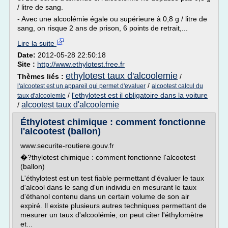
/ litre de sang.
- Avec une alcoolémie égale ou supérieure à 0,8 g / litre de
sang, on risque 2 ans de prison, 6 points de retrait,...
Lire la suite
Date:
2012-05-28 22:50:18
Site :
http://www.ethylotest.free.fr
ethylotest taux d'alcoolemie
Thèmes liés :
/
/
l'alcootest est un appareil qui permet d'evaluer
alcootest calcul du
/
l'ethylotest est il obligatoire dans la voiture
taux d'alcoolemie
alcootest taux d'alcoolemie
/
Éthylotest chimique : comment fonctionne
l'alcootest (ballon)
www.securite-routiere.gouv.fr
�?thylotest chimique : comment fonctionne l'alcootest
(ballon)
L'éthylotest est un test fiable permettant d'évaluer le taux
d'alcool dans le sang d'un individu en mesurant le taux
d'éthanol contenu dans un certain volume de son air
expiré. Il existe plusieurs autres techniques permettant de
mesurer un taux d'alcoolémie; on peut citer l'éthylomètre
et...