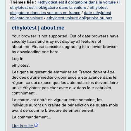
Thèmes liés :
l'ethylotest est il obligatoire dans la voiture
/
l
ethylotest est il obligatoire dans la voiture
/
ethylotest
obligatoire dans les voitures en france
/
date ethylotest
obligatoire voiture
/
ethylotest voiture obligatoire ou pas
ethylotest | about.me
Your browser is not supported. Out of date browsers have
security flaws and may not display all features of
about.me. Please consider upgrading to a newer browser
by downloading one here .
Log In
ethylotest
Les gens augurent de emmener en France doivent être
décidés qu'une inédite ordonnance a été avancé dans le
région, ce qui expose que les automobilistes doivent faire
un kit éthylotest pas cher avec eux dans leur cabriolet
continûment .
La charte est entré en vigueur cette semaine, les
individus auront un crainte de bénédiction de quatre mois
avant de courir le bravoure de entérinement.
La commandement...
Lire la suite