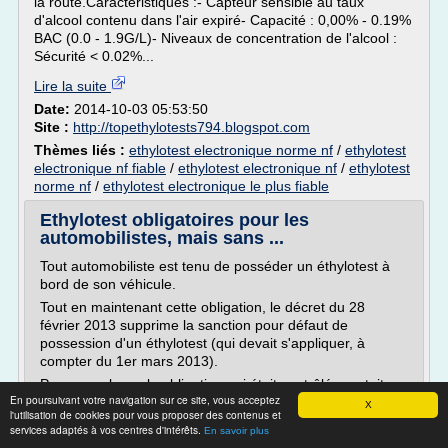
la route.Caractéristiques :- Capteur sensible au taux
d'alcool contenu dans l'air expiré- Capacité : 0,00% - 0.19%
BAC (0.0 - 1.9G/L)- Niveaux de concentration de l'alcool :
Sécurité < 0.02%...
Lire la suite
Date:
2014-10-03 05:53:50
Site :
http://topethylotests794.blogspot.com
Thèmes liés :
ethylotest electronique norme nf
/
ethylotest
electronique nf fiable
/
ethylotest electronique nf
/
ethylotest
norme nf
/
ethylotest electronique le plus fiable
Ethylotest obligatoires pour les
automobilistes, mais sans ...
Tout automobiliste est tenu de posséder un éthylotest à
bord de son véhicule.
Tout en maintenant cette obligation, le décret du 28
février 2013 supprime la sanction pour défaut de
possession d'un éthylotest (qui devait s'appliquer, à
compter du 1er mars 2013).
Parce que la seule obligation qui était contrôlée portait sur
En poursuivant votre navigation sur ce site, vous acceptez
la détention d'un éthylotest non usagé et non périmé,
X
l'utilisation de cookies pour vous proposer des contenus et
cette...
services adaptés à vos centres d'intérêts.
En savoir plus