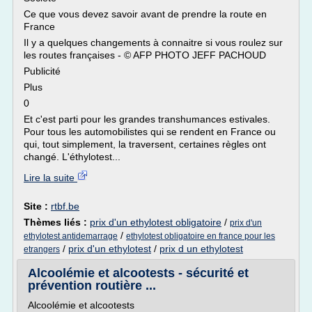
Ce que vous devez savoir avant de prendre la route en
France
Il y a quelques changements à connaitre si vous roulez sur
les routes françaises - © AFP PHOTO JEFF PACHOUD
Publicité
Plus
0
Et c'est parti pour les grandes transhumances estivales.
Pour tous les automobilistes qui se rendent en France ou
qui, tout simplement, la traversent, certaines règles ont
changé. L'éthylotest...
Lire la suite
Site :
rtbf.be
Thèmes liés :
prix d'un ethylotest obligatoire
/
prix d'un
/
ethylotest antidemarrage
ethylotest obligatoire en france pour les
/
prix d'un ethylotest
/
prix d un ethylotest
etrangers
Alcoolémie et alcootests - sécurité et
prévention routière ...
Alcoolémie et alcootests