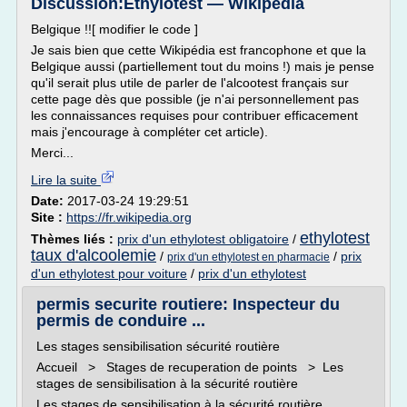
Discussion:Éthylotest — Wikipédia
Belgique !![ modifier le code ]
Je sais bien que cette Wikipédia est francophone et que la
Belgique aussi (partiellement tout du moins !) mais je pense
qu'il serait plus utile de parler de l'alcootest français sur
cette page dès que possible (je n'ai personnellement pas
les connaissances requises pour contribuer efficacement
mais j'encourage à compléter cet article).
Merci...
Lire la suite
Date:
2017-03-24 19:29:51
Site :
https://fr.wikipedia.org
ethylotest
Thèmes liés :
prix d'un ethylotest obligatoire
/
taux d'alcoolemie
/
/
prix
prix d'un ethylotest en pharmacie
d'un ethylotest pour voiture
/
prix d'un ethylotest
permis securite routiere: Inspecteur du
permis de conduire ...
Les stages sensibilisation sécurité routière
Accueil > Stages de recuperation de points > Les
stages de sensibilisation à la sécurité routière
Les stages de sensibilisation à la sécurité routière