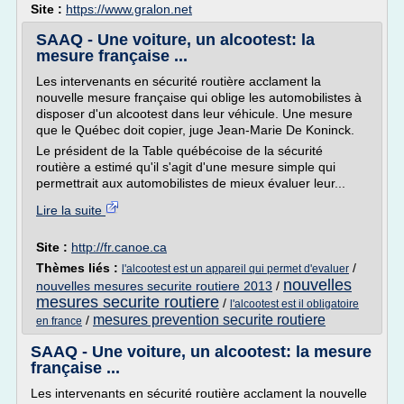
Site :
https://www.gralon.net
SAAQ - Une voiture, un alcootest: la
mesure française ...
Les intervenants en sécurité routière acclament la
nouvelle mesure française qui oblige les automobilistes à
disposer d'un alcootest dans leur véhicule. Une mesure
que le Québec doit copier, juge Jean-Marie De Koninck.
Le président de la Table québécoise de la sécurité
routière a estimé qu'il s'agit d'une mesure simple qui
permettrait aux automobilistes de mieux évaluer leur...
Lire la suite
Site :
http://fr.canoe.ca
Thèmes liés :
/
l'alcootest est un appareil qui permet d'evaluer
nouvelles
nouvelles mesures securite routiere 2013
/
mesures securite routiere
/
l'alcootest est il obligatoire
mesures prevention securite routiere
/
en france
SAAQ - Une voiture, un alcootest: la mesure
française ...
Les intervenants en sécurité routière acclament la nouvelle