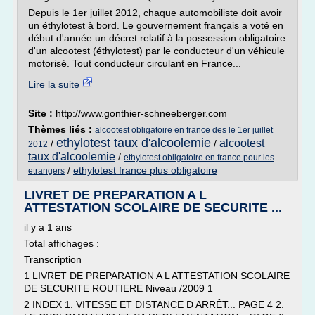
Depuis le 1er juillet 2012, chaque automobiliste doit avoir
un éthylotest à bord. Le gouvernement français a voté en
début d'année un décret relatif à la possession obligatoire
d'un alcootest (éthylotest) par le conducteur d'un véhicule
motorisé. Tout conducteur circulant en France...
Lire la suite
Site :
http://www.gonthier-schneeberger.com
Thèmes liés :
alcootest obligatoire en france des le 1er juillet
ethylotest taux d'alcoolemie
alcootest
/
/
2012
taux d'alcoolemie
/
ethylotest obligatoire en france pour les
/
ethylotest france plus obligatoire
etrangers
LIVRET DE PREPARATION A L
ATTESTATION SCOLAIRE DE SECURITE ...
il y a 1 ans
Total affichages :
Transcription
1 LIVRET DE PREPARATION A L ATTESTATION SCOLAIRE
DE SECURITE ROUTIERE Niveau /2009 1
2 INDEX 1. VITESSE ET DISTANCE D ARRÊT... PAGE 4 2.