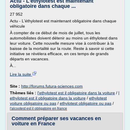
Actu - L'éthylotest est maintenant
obligatoire dans chaque ...
27 952
Actu - L'éthylotest est maintenant obligatoire dans chaque
véhicule
À compter de ce début de mois de juillet, tous les
automobilistes doivent détenir au moins un éthylotest dans
leur voiture. Cette nouvelle mesure vise à contribuer à la
baisse de la mortalité sur la route. Reste à savoir si cette
initiative se révèlera efficace, en ces temps de grands
départs en vacances.
À...
Lire la suite
Site :
http://forums.futura-sciences.com
Thèmes liés :
l'ethylotest est il obligatoire dans la voiture
/
l
ethylotest est il obligatoire dans la voiture
/
ethylotest
voiture obligatoire ou pas
/
ethylotest obligatoire ou pas
/
l'alcootest est il obligatoire en france
Comment préparer ses vacances en
voiture en France