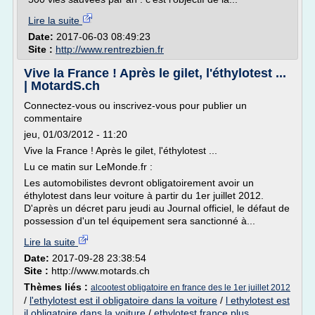
Lire la suite
Date:
2017-06-03 08:49:23
Site :
http://www.rentrezbien.fr
Vive la France ! Après le gilet, l'éthylotest ...
| MotardS.ch
Connectez-vous ou inscrivez-vous pour publier un
commentaire
jeu, 01/03/2012 - 11:20
Vive la France ! Après le gilet, l'éthylotest ...
Lu ce matin sur LeMonde.fr :
Les automobilistes devront obligatoirement avoir un
éthylotest dans leur voiture à partir du 1er juillet 2012.
D'après un décret paru jeudi au Journal officiel, le défaut de
possession d'un tel équipement sera sanctionné à...
Lire la suite
Date:
2017-09-28 23:38:54
Site :
http://www.motards.ch
Thèmes liés :
alcootest obligatoire en france des le 1er juillet 2012
/
l'ethylotest est il obligatoire dans la voiture
/
l ethylotest est
il obligatoire dans la voiture
/
ethylotest france plus