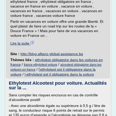
ethylotest france , ethylotest obligatoire en france ,
vacance en france en voiture , vacance en voiture ,
vacances en france , vacances en voiture , vacances en
voiture france , vacances voiture france
Partir en vacances en voiture offre une grande liberté. Et
quel plaisir de faire un road trip sur les routes de la «
Douce France » ! Mais pour faire de vos vacances en
voiture en France un...
Lire la suite
Site :
http://blog.allianz-global-assistance.be
Thèmes liés :
ethylotest obligatoire dans les voitures en
france
/
/
france ethylotest voiture
alcootest obligatoire dans les
/
l'ethylotest est il obligatoire dans la
voitures en france
voiture
/
l ethylotest est il obligatoire dans la voiture
Ethylotest Alcootest pour voiture. Actualités
sur la ...
Sans compter les risques encourus en cas de contrôle
d'alcoolémie positif:
- Avec une alcoolémie égale ou supérieure à 0,5 g / litre de
sang, le conducteur risque 6 points de retrait sur le permis
et 135 euros d'amende si l'alcoolémie ne dépasse pas 0,8 g