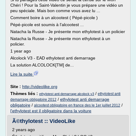
Chéri ! Pour la Saint-Valentin je vous prépare une vidéo un
peu spéciale. Mais bon comme vous avez lu ...
Comment boire à un alcootest ( Pépé-picole )
Pépé-picole est soumis à l'alcootest ...
Natacha la Russe - Je présente mon ethylotest à un policier
Natacha la Russe - Je présente mon ethylotest à un
policier.
1 year ago
Alcolock V3 - EAD ethylotest anti demarrage
La solution ALCOLOCK[TM] de...
Lire la suite
Site :
http://videolike.org
Thèmes liés :
/
ethylotest anti
ethylotest anti demarrage alcolock v3
/
ethylotest anti demarrage
demarrage obligatoire 2012
obligatoire
/
/
alcootest obligatoire en france des le 1er juillet 2012
l'ethylotest est il obligatoire dans la voiture
Ã©thylotest :: VideoLike
2 years ago