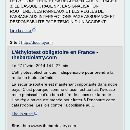
LE CYCLOMOTEUR ET SA REGLEMENTATION... PAGE 6
3. LE CASQUE... PAGE 9 4. LA SIGNALISATION
ROUTIERE : LES PANNEAUX ET LES REGLES DE
PASSAGE AUX INTERSECTIONS.PAGE ASSURANCE ET
RESPONSABILITE PAGE TEMOIN D UN ACCIDENT...
Lire la suite
Site :
http://docplayer.fr
L'éthylotest obligatoire en France -
thebardolatry.com
Le 27 février 2014 14 h 27 min
L'éthylotest électronique, indispensable pour prendre la
route en toute sérénité
La sécurité routière est maintenant importante dans notre
pays. C'est pourquoi comme chacun est au fait, l'ivresse
reste punissable d'un bon chiffre de chocs sur la route.
Une règle stricte est menée pour lutter à l'encontre cette
catastrophe. Les lois contre l'alcoolisme au...
Lire la suite
Site :
http://www.thebardolatry.com