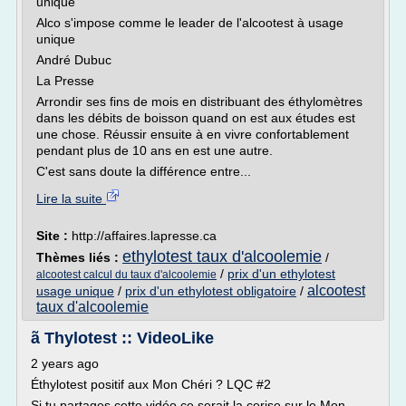
unique
Alco s'impose comme le leader de l'alcootest à usage
unique
André Dubuc
La Presse
Arrondir ses fins de mois en distribuant des éthylomètres
dans les débits de boisson quand on est aux études est
une chose. Réussir ensuite à en vivre confortablement
pendant plus de 10 ans en est une autre.
C'est sans doute la différence entre...
Lire la suite
Site :
http://affaires.lapresse.ca
ethylotest taux d'alcoolemie
Thèmes liés :
/
/
prix d'un ethylotest
alcootest calcul du taux d'alcoolemie
alcootest
usage unique
/
prix d'un ethylotest obligatoire
/
taux d'alcoolemie
ã Thylotest :: VideoLike
2 years ago
Éthylotest positif aux Mon Chéri ? LQC #2
Si tu partages cette vidéo ce serait la cerise sur le Mon