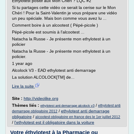
Éthylotest positif aux Mon Chéri ? LQC #2
Si tu partages cette vidéo ce serait la cerise sur le Mon
Chéri ! Pour la Saint-Valentin je vous prépare une vidéo
un peu spéciale. Mais bon comme vous avez lu ...
Comment boire à un alcootest ( Pépé-picole )
Pépé-picole est soumis à l'alcootest ...
Natacha la Russe - Je présente mon ethylotest à un
policier
Natacha la Russe - Je présente mon ethylotest à un
policier.
1 year ago
Alcolock V3 - EAD ethylotest anti demarrage
La solution ALCOLOCK[TM] de...
Lire la suite
Site :
http://videolike.org
Thèmes liés :
/
ethylotest anti
ethylotest anti demarrage alcolock v3
/
ethylotest anti demarrage
demarrage obligatoire 2012
obligatoire
/
alcootest obligatoire en france des le 1er juillet 2012
/
l'ethylotest est il obligatoire dans la voiture
Votre éthylotest à la Pharmacie ou