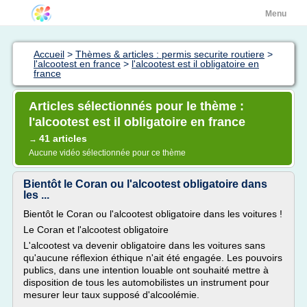
Menu
Accueil
>
Thèmes & articles : permis securite routiere
>
l'alcootest en france
>
l'alcootest est il obligatoire en
france
Articles sélectionnés pour le thème :
l'alcootest est il obligatoire en france
41 articles
→
Aucune vidéo sélectionnée pour ce thème
Bientôt le Coran ou l'alcootest obligatoire dans
les ...
Bientôt le Coran ou l'alcootest obligatoire dans les voitures !
Le Coran et l'alcootest obligatoire
L'alcootest va devenir obligatoire dans les voitures sans
qu'aucune réflexion éthique n'ait été engagée. Les pouvoirs
publics, dans une intention louable ont souhaité mettre à
disposition de tous les automobilistes un instrument pour
mesurer leur taux supposé d'alcoolémie.