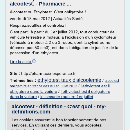
alcootest. - Pharmacie ...
Alcootest ou Ethylotest. C'est obligatoire !
vendredi 18 mai 2012 | Actualités Santé
Respirez,soufflez et controlez !
C'est parti: à partir du 1er juillet 2012, tout conducteur de
véhicule terrestre à moteur, à l'exclusion d'un cyclomoteur
(véhicule à moteur à 2 ou 3 roues, dont la cylindrée ne
dépasse pas 50 cm3), est dans l'obligation de justifier de la
possession d'un éthylotest,...
Lire la suite
Site :
http://pharmacie-esperance.fr
ethylotest taux d'alcoolemie
Thèmes liés :
/
alcootest
/
l'ethylotest est il
obligatoire en france des le 1er juillet 2012
obligatoire dans la voiture
/
l ethylotest est il obligatoire
dans la voiture
/
loi securite routiere 1er juillet
alcootest - définition - C'est quoi - my-
definitions.com
Les cookies assurent le bon fonctionnement de nos
services. En utilisant ces derniers, vous acceptez