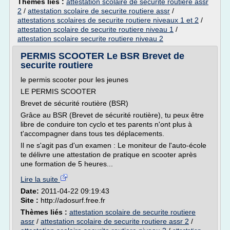
Thèmes liés :
attestation scolaire de securite routiere assr
2
/
attestation scolaire de securite routiere assr
/
attestations scolaires de securite routiere niveaux 1 et 2
/
attestation scolaire de securite routiere niveau 1
/
attestation scolaire securite routiere niveau 2
PERMIS SCOOTER Le BSR Brevet de
securite routiere
le permis scooter pour les jeunes
LE PERMIS SCOOTER
Brevet de sécurité routière (BSR)
Grâce au BSR (Brevet de sécurité routière), tu peux être
libre de conduire ton cyclo et tes parents n'ont plus à
t'accompagner dans tous tes déplacements.
Il ne s'agit pas d'un examen : Le moniteur de l'auto-école
te délivre une attestation de pratique en scooter après
une formation de 5 heures...
Lire la suite
Date:
2011-04-22 09:19:43
Site :
http://adosurf.free.fr
Thèmes liés :
attestation scolaire de securite routiere
assr
/
attestation scolaire de securite routiere assr 2
/