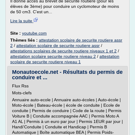
Il donne accès au brevet de sécurité routière (pour les
élèves de 3ème) pour conduire un cyclomoteur de moins
de 50 cm3. C'est un...
Lire la suite
Site :
youtube.com
Thèmes liés :
attestation scolaire de securite routiere assr
2
/
attestation scolaire de securite routiere assr
/
attestations scolaires de securite routiere niveaux 1 et 2
/
attestation scolaire securite routiere niveau 2
/
attestation
scolaire de securite routiere niveau 1
Monautoecole.net - Résultats du permis de
conduire et ...
Flux Rss
Mots-clefs
Annuaire auto-ecole | Annuaire auto-écoles | Auto-école |
Moto-école | Bateau-école | école de conduite | Ecole de
conduite | Permis de conduire | Code de la route | Permis
Voiture B | Conduite accompagnée AAC | Permis Moto A
A1 AL | Permis à un euro par jour | Permis 1EUR par jour |
Handi'Conduite | Conduite et Handicap | Permis B
Automatique | Boîte automatique BEA | Permis Poids-