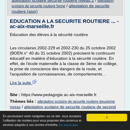
attestation scolaire securite routiere niveau 2
/
attestation
/
attestation de securite
scolaire de securite routiere 5eme
routiere (assr)
EDUCATION A LA SECURITE ROUTIERE ... -
ac-aix-marseille.fr
Education des élèves à la sécurité routière
Les circulaires 2002-229 et 2002-230 du 25 octobre 2002
(BOEN n° 40 du 31 octobre 2002) précisent le continuum
éducatif en matière d'éducation à la sécurité routière. En
effet, de l'école maternelle à la classe de 3ème de collège,
la prise de conscience des dangers de la route, et
l'acquisition de connaissances, de comportements...
Lire la suite
Site :
https://www.pedagogie.ac-aix-marseille.fr
Thèmes liés :
attestation scolaire de securite routiere deuxieme
/
attestation scolaire de securite routiere de second
niveau
niveau
/
attestations scolaires de securite routiere niveaux 1
En poursuivant votre navigation sur ce site, vous acceptez
et 2
/
attestation scolaire securite routiere niveau 2
/
X
l'utilisation de cookies pour vous proposer des contenus et
attestation scolaire de securite routiere niveau 1
services adaptés à vos centres d'intérêts.
En savoir plus