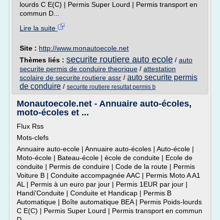
lourds C E(C) | Permis Super Lourd | Permis transport en
commun D...
Lire la suite
Site :
http://www.monautoecole.net
securite routiere auto ecole
Thèmes liés :
/
auto
securite permis de conduire theorique
/
attestation
auto securite permis
scolaire de securite routiere assr
/
de conduire
/
securite routiere resultat permis b
Monautoecole.net - Annuaire auto-écoles,
moto-écoles et ...
Flux Rss
Mots-clefs
Annuaire auto-ecole | Annuaire auto-écoles | Auto-école |
Moto-école | Bateau-école | école de conduite | Ecole de
conduite | Permis de conduire | Code de la route | Permis
Voiture B | Conduite accompagnée AAC | Permis Moto A A1
AL | Permis à un euro par jour | Permis 1EUR par jour |
Handi'Conduite | Conduite et Handicap | Permis B
Automatique | Boîte automatique BEA | Permis Poids-lourds
C E(C) | Permis Super Lourd | Permis transport en commun
D...