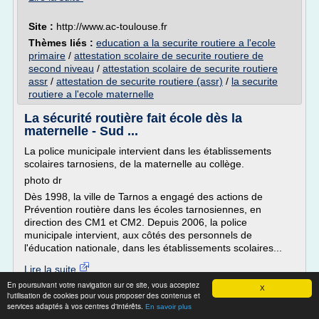
Site :
http://www.ac-toulouse.fr
Thèmes liés :
education a la securite routiere a l'ecole
primaire
/
attestation scolaire de securite routiere de
second niveau
/
attestation scolaire de securite routiere
assr
/
attestation de securite routiere (assr)
/
la securite
routiere a l'ecole maternelle
La sécurité routière fait école dès la
maternelle - Sud ...
La police municipale intervient dans les établissements
scolaires tarnosiens, de la maternelle au collège.
photo dr
Dès 1998, la ville de Tarnos a engagé des actions de
Prévention routière dans les écoles tarnosiennes, en
direction des CM1 et CM2. Depuis 2006, la police
municipale intervient, aux côtés des personnels de
l'éducation nationale, dans les établissements scolaires...
Lire la suite
En poursuivant votre navigation sur ce site, vous acceptez
Date:
2017-09-28 16:39:18
X
l'utilisation de cookies pour vous proposer des contenus et
Site :
http://www.sudouest.fr
services adaptés à vos centres d'intérêts.
En savoir plus