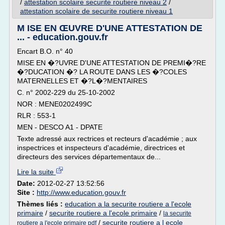
/
attestation scolaire securite routiere niveau 2
/
attestation scolaire de securite routiere niveau 1
M ISE EN ŒUVRE D'UNE ATTESTATION DE
... - education.gouv.fr
Encart B.O. n° 40
MISE EN �?UVRE D'UNE ATTESTATION DE PREMI�?RE
�?DUCATION �? LA ROUTE DANS LES �?COLES
MATERNELLES ET �?L�?MENTAIRES
C. n° 2002-229 du 25-10-2002
NOR : MENE0202499C
RLR : 553-1
MEN - DESCO A1 - DPATE
Texte adressé aux rectrices et recteurs d'académie ; aux
inspectrices et inspecteurs d'académie, directrices et
directeurs des services départementaux de...
Lire la suite
Date:
2012-02-27 13:52:56
Site :
http://www.education.gouv.fr
Thèmes liés :
education a la securite routiere a l'ecole
primaire
/
securite routiere a l'ecole primaire
/
la securite
/
securite routiere a l ecole
routiere a l'ecole primaire pdf