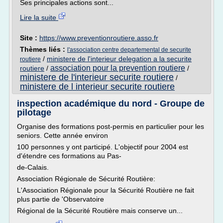
Ses principales actions sont...
Lire la suite
Site :
https://www.preventionroutiere.asso.fr
Thèmes liés :
l'association centre departemental de securite
/
ministere de l'interieur delegation a la securite
routiere
association pour la prevention routiere
routiere
/
/
ministere de l'interieur securite routiere
/
ministere de l interieur securite routiere
inspection académique du nord - Groupe de
pilotage
Organise des formations post-permis en particulier pour les
seniors. Cette année environ
100 personnes y ont participé. L'objectif pour 2004 est
d'étendre ces formations au Pas-
de-Calais.
Association Régionale de Sécurité Routière:
L'Association Régionale pour la Sécurité Routière ne fait
plus partie de 'Observatoire
Régional de la Sécurité Routière mais conserve un...