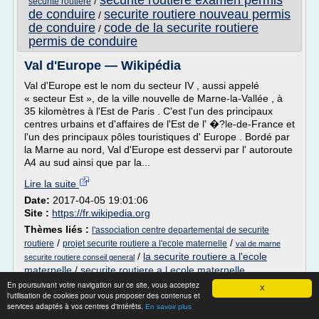
securite routiere examen permis
/
securite routiere
de conduire
securite routiere nouveau permis
/
de conduire
code de la securite routiere
/
permis de conduire
Val d'Europe — Wikipédia
Val d'Europe est le nom du secteur IV , aussi appelé
« secteur Est », de la ville nouvelle de Marne-la-Vallée , à
35 kilomètres à l'Est de Paris . C'est l'un des principaux
centres urbains et d'affaires de l'Est de l' �?le-de-France et
l'un des principaux pôles touristiques d' Europe . Bordé par
la Marne au nord, Val d'Europe est desservi par l' autoroute
A4 au sud ainsi que par la...
Lire la suite
Date:
2017-04-05 19:01:06
Site :
https://fr.wikipedia.org
Thèmes liés :
l'association centre departemental de securite
/
/
routiere
projet securite routiere a l'ecole maternelle
val de marne
/
la securite routiere a l'ecole
securite routiere conseil general
maternelle
/
securite routiere a l ecole maternelle
En poursuivant votre navigation sur ce site, vous acceptez
X
Myriam El Khomri — Wikipédia
l'utilisation de cookies pour vous proposer des contenus et
services adaptés à vos centres d'intérêts.
En savoir plus
Pour la ville afghane, voir Pol-e Khomri .