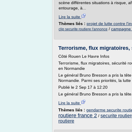
scène différentes situations à risque, af
entourage, à...
Lire la suite
Thèmes liés :
projet de lutte contre l'i
/
campagne s
clip securite routiere l'annonce
Terrorisme, flux migratoires, s
Côté Rouen Le Havre Infos
Terrorisme, flux migratoires, sécurité 
en Normandie
Le général Bruno Bresson a pris la tê
Normandie. Parmi ses priorités, la lutte 
Publié le 2 Sep 17 à 12:20
Le général Bruno Bresson a pris la tête.
Lire la suite
Thèmes liés :
gendarme securite routi
routiere france 2
securite routie
/
routiere