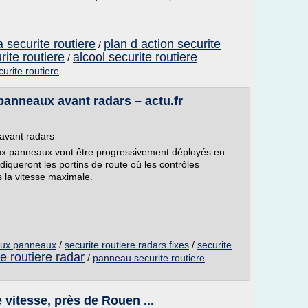
a securite routiere
plan d action securite
/
rite routiere
alcool securite routiere
/
urite routiere
panneaux avant radars – actu.fr
avant radars
x panneaux vont être progressivement déployés en
iqueront les portins de route où les contrôles
us la vitesse maximale.
eaux panneaux
/
securite routiere radars fixes
/
securite
te routiere radar
/
panneau securite routiere
 vitesse, près de Rouen ...