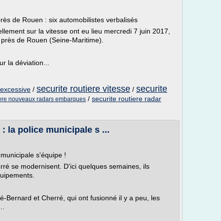
près de Rouen : six automobilistes verbalisés
llement sur la vitesse ont eu lieu mercredi 7 juin 2017,
, près de Rouen (Seine-Maritime).
r la déviation...
securite routiere vitesse
securite
 excessive
/
/
/
securite routiere radar
tiere nouveaux radars embarques
: la police municipale s ...
e municipale s'équipe !
ré se modernisent. D'ici quelques semaines, ils
quipements.
é-Bernard et Cherré, qui ont fusionné il y a peu, les
..