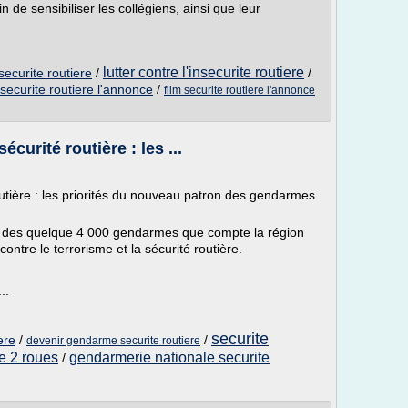
in de sensibiliser les collégiens, ainsi que leur
lutter contre l'insecurite routiere
nsecurite routiere
/
/
ecurite routiere l'annonce
/
film securite routiere l'annonce
écurité routière : les ...
routière : les priorités du nouveau patron des gendarmes
te des quelque 4 000 gendarmes que compte la région
contre le terrorisme et la sécurité routière.
..
securite
ere
/
/
devenir gendarme securite routiere
re 2 roues
gendarmerie nationale securite
/