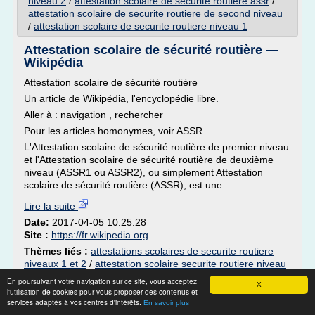
niveau 2
/
attestation scolaire de securite routiere assr
/
attestation scolaire de securite routiere de second niveau
/
attestation scolaire de securite routiere niveau 1
Attestation scolaire de sécurité routière —
Wikipédia
Attestation scolaire de sécurité routière
Un article de Wikipédia, l'encyclopédie libre.
Aller à : navigation , rechercher
Pour les articles homonymes, voir ASSR .
L'Attestation scolaire de sécurité routière de premier niveau
et l'Attestation scolaire de sécurité routière de deuxième
niveau (ASSR1 ou ASSR2), ou simplement Attestation
scolaire de sécurité routière (ASSR), est une...
Lire la suite
Date:
2017-04-05 10:25:28
Site :
https://fr.wikipedia.org
Thèmes liés :
attestations scolaires de securite routiere
niveaux 1 et 2
/
attestation scolaire securite routiere niveau
2
/
attestation scolaire de securite routiere assr
/
attestation
En poursuivant votre navigation sur ce site, vous acceptez
X
scolaire de securite routiere de second niveau
/
attestation
l'utilisation de cookies pour vous proposer des contenus et
scolaire de securite routiere niveau 1
services adaptés à vos centres d'intérêts.
En savoir plus