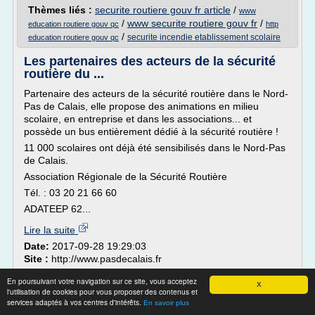
Thèmes liés :
securite routiere gouv fr article
/
www
/
www securite routiere gouv fr
/
education routiere gouv qc
http
/
securite incendie etablissement scolaire
education routiere gouv qc
Les partenaires des acteurs de la sécurité
routière du ...
Partenaire des acteurs de la sécurité routière dans le Nord-
Pas de Calais, elle propose des animations en milieu
scolaire, en entreprise et dans les associations... et
possède un bus entièrement dédié à la sécurité routière !
11 000 scolaires ont déjà été sensibilisés dans le Nord-Pas
de Calais.
Association Régionale de la Sécurité Routière
Tél. : 03 20 21 66 60
ADATEEP 62...
Lire la suite
Date:
2017-09-28 19:29:03
Site :
http://www.pasdecalais.fr
Thèmes liés :
l'association centre departemental de securite
En poursuivant votre navigation sur ce site, vous acceptez
X
/
securite routiere transport scolaire
/
routiere
securite routiere
l'utilisation de cookies pour vous proposer des contenus et
/
association departementale de securite routiere
services adaptés à vos centres d'intérêts.
bus scolaire
En savoir plus