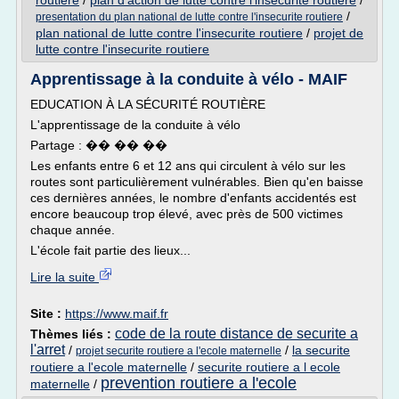
routiere
/
plan d'action de lutte contre l'insecurite routiere
/
/
presentation du plan national de lutte contre l'insecurite routiere
plan national de lutte contre l'insecurite routiere
/
projet de
lutte contre l'insecurite routiere
Apprentissage à la conduite à vélo - MAIF
EDUCATION À LA SÉCURITÉ ROUTIÈRE
L'apprentissage de la conduite à vélo
Partage : �� �� ��
Les enfants entre 6 et 12 ans qui circulent à vélo sur les
routes sont particulièrement vulnérables. Bien qu'en baisse
ces dernières années, le nombre d'enfants accidentés est
encore beaucoup trop élevé, avec près de 500 victimes
chaque année.
L'école fait partie des lieux...
Lire la suite
Site :
https://www.maif.fr
code de la route distance de securite a
Thèmes liés :
l'arret
/
/
la securite
projet securite routiere a l'ecole maternelle
routiere a l'ecole maternelle
/
securite routiere a l ecole
prevention routiere a l'ecole
maternelle
/