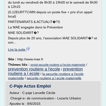
du lundi au vendredi de 8h30 à 19h00 et le samedi de 8h30
à 12h15
(0,12EURTTC/MN depuis un poste fixe + prix d'un appel
local)
PARTENARIATS & ACTUALIT�?S
La MAE engagée dans la Prévention
MAE SOLIDARIT�?
Depuis plus de 20 ans, l'association MAE SOLIDARIT�? et
son...
Lire la suite
Site :
http://www.mae.fr
Thèmes liés :
/
projet securite routiere a l'ecole maternelle
prevention routiere a l'ecole
prevention
/
routiere a l ecole
/
la securite routiere a l'ecole
maternelle
/
securite routiere a l ecole maternelle
C-Paje Actus Emploi
Auteur : C-paje Laruelle Cécile
Chargé-e- de communication - Lezarts Urbains
Ajoutée le : 8/6/2015