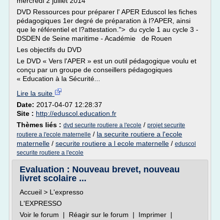
mercredi 2 juillet 2014
DVD Ressources pour préparer l' APER Eduscol les fiches
pédagogiques 1er degré de préparation à l?APER, ainsi
que le référentiel et l?attestation."> du cycle 1 au cycle 3 -
DSDEN de Seine maritime - Académie de Rouen
Les objectifs du DVD
Le DVD « Vers l'APER » est un outil pédagogique voulu et
conçu par un groupe de conseillers pédagogiques
« Education à la Sécurité...
Lire la suite
Date:
2017-04-07 12:28:37
Site :
http://eduscol.education.fr
Thèmes liés :
/
dvd securite routiere a l'ecole
projet securite
/
la securite routiere a l'ecole
routiere a l'ecole maternelle
maternelle
/
securite routiere a l ecole maternelle
/
eduscol
securite routiere a l'ecole
Evaluation : Nouveau brevet, nouveau
livret scolaire ...
Accueil > L'expresso
L'EXPRESSO
Voir le forum | Réagir sur le forum | Imprimer |