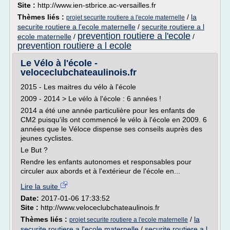
Site :
http://www.ien-stbrice.ac-versailles.fr
Thèmes liés :
/
la
projet securite routiere a l'ecole maternelle
securite routiere a l'ecole maternelle
/
securite routiere a l
prevention routiere a l'ecole
ecole maternelle
/
/
prevention routiere a l ecole
Le Vélo à l'école -
veloceclubchateaulinois.fr
2015 - Les maitres du vélo à l'école
2009 - 2014 > Le vélo à l'école : 6 années !
2014 a été une année particulière pour les enfants de
CM2 puisqu'ils ont commencé le vélo à l'école en 2009. 6
années que le Véloce dispense ses conseils auprès des
jeunes cyclistes.
Le But ?
Rendre les enfants autonomes et responsables pour
circuler aux abords et à l'extérieur de l'école en...
Lire la suite
Date:
2017-01-06 17:33:52
Site :
http://www.veloceclubchateaulinois.fr
Thèmes liés :
/
la
projet securite routiere a l'ecole maternelle
securite routiere a l'ecole maternelle
/
securite routiere a l