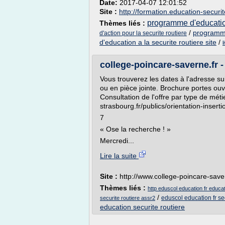
Date:
2017-04-07 12:01:52
Site :
http://formation.education-securit
programme d'education
Thèmes liés :
/
programme
d'action pour la securite routiere
d'education a la securite routiere site
/
l
college-poincare-saverne.fr 
Vous trouverez les dates à l'adresse su
ou en pièce jointe. Brochure portes ouv
Consultation de l'offre par type de mét
strasbourg.fr/publics/orientation-inserti
7
« Ose la recherche ! »
Mercredi...
Lire la suite
Site :
http://www.college-poincare-save
Thèmes liés :
http eduscol education fr educat
/
eduscol education fr sec
securite routiere assr2
education securite routiere