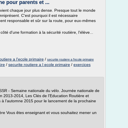
e pour parents et ...
devient chaque jour plus dense. Presque tout le monde
mniprésent. C'est pourquoi il est nécessaire
nt responsable et sûr sur la route, pour eux-mêmes
 côté d'une formation à la sécurité routière, l'élève...
outiere a l'ecole primaire
/
securite routiere a l'ecole primaire
ire
/
securite routiere a l ecole primaire
/
exercices
ASSR - Semaine nationale du vélo. Journée nationale de
ton 2013-2014, Les Clés de l'Education Routière et
s à l'automne 2015 pour le lancement de la prochaine
tière Vous êtes enseignant et vous souhaitez mener un