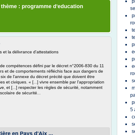
p
le thème : programme d'education
se
p
ro
t
t
e
p
e
et la délivrance d'attestations
p
de compétences défini par le décret n°2006-830 du 11
e
voirs et de comportements réfléchis face aux dangers de
ro
t six de l'annexe du décret précité que doivent être
s
 et civiques. « [...] vivre ensemble par l'appropriation
ve, et [...] respecter les règles de sécurité, notamment
m
 scolaire de sécurité...
p
p
5 
c
s
s
ère en Pays d'Aix ...