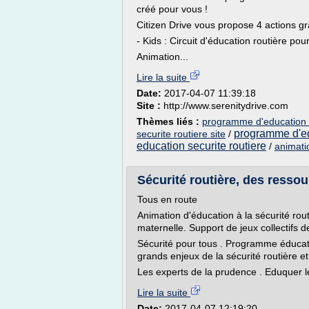
créé pour vous !
Citizen Drive vous propose 4 actions gra
- Kids : Circuit d'éducation routière pou
Animation...
Lire la suite
Date:
2017-04-07 11:39:18
Site :
http://www.serenitydrive.com
Thèmes liés :
programme d'education s
programme d'ed
securite routiere site
/
education securite routiere
/
animati
Sécurité routière, des ressour
Tous en route
Animation d'éducation à la sécurité rout
maternelle. Support de jeux collectifs de
Sécurité pour tous . Programme éducatif
grands enjeux de la sécurité routière et
Les experts de la prudence . Eduquer l
Lire la suite
Date:
2017-04-07 12:19:20