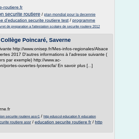
e-routiere.fr
 securite routiere
/
plan mondial pour la decennie
 d'education securite routiere test
/
programme
ivret de preparation a l'attestation scolaire de securite routiere 2012
- Collège Poincaré, Saverne
ivante http://www.onisep.fr/Mes-infos-regionales/Alsace
ertes 2017 D'autres informations à l'adresse suivante (
iers par exemple) http://www.ac-
on/portes-ouvertes-lyceescfa/ En savoir plus [...]
rne.fr
/
ion securite routiere assr1
http eduscol education fr education
/
education securite routiere fr
/
http
urite routiere assr