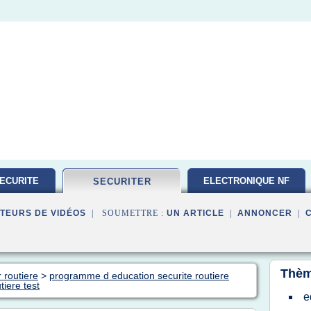
ECURITE
ELECTRONIQUE NF
SECURITER
TEURS DE VIDÉOS
| SOUMETTRE :
UN ARTICLE
|
ANNONCER
|
Thèm
 routiere
>
programme d education securite routiere
iere test
e