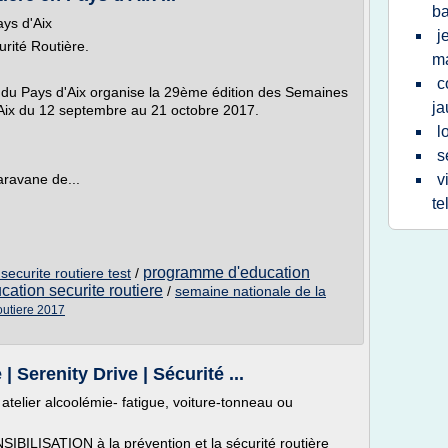
ba
ys d'Aix
j
rité Routière.
ma
c
 du Pays d'Aix organise la 29ème édition des Semaines
ja
'Aix du 12 septembre au 21 octobre 2017.
l
s
aravane de...
v
te
programme d'education
ecurite routiere test
/
ation securite routiere
/
semaine nationale de la
outiere 2017
 Serenity Drive | Sécurité ...
 atelier alcoolémie- fatigue, voiture-tonneau ou
IBILISATION à la prévention et la sécurité routière