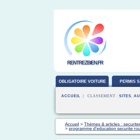
RENTREZBIEN.FR
OBLIGATOIRE VOITURE
PERMIS S
ACCUEIL
| CLASSEMENT :
SITES
,
AU
Accueil
>
Thèmes & articles : securiter
>
programme d'education securite rout