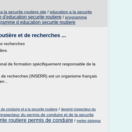
la securite routiere site
/
education a la securite
d'education securite routiere
/
programme
ramme d education securite routiere
outière et de recherches ...
 de recherches
ibre.
onal de formation spécifiquement responsable de la
e et de recherches (INSERR) est un organisme français
en...
/
e conduire et a la securite routiere
devenir inspecteur du
/
inspecteur du permis de conduire et de la securite
rite routiere permis de conduire
/
metier delegue