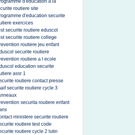
rogramme d'education a la
curite routiere site
rogramme d'education securite
utiere exercices
est securite routiere eduscol
est securite routiere college
revention routiere jeu enfant
duscol securite routiere
revention routiere a l ecole
duscol education securite
utiere assr 1
ecurite routiere contact presse
aif securite routiere cycle 3
anneaux
revention securita routiere enfant
ans
ontact ministere securite routiere
ecurite routiere test code
ecurite routiere cycle 2 lutin