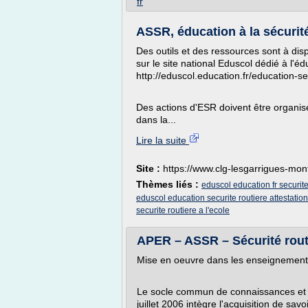
fr
ASSR, éducation à la sécurité 
Des outils et des ressources sont à dis
sur le site national Eduscol dédié à l'éd
http://eduscol.education.fr/education-se
Des actions d'ESR doivent être organisé
dans la...
Lire la suite
Site :
https://www.clg-lesgarrigues-mont
Thèmes liés :
eduscol education fr securite
eduscol education securite routiere attestatio
securite routiere a l'ecole
APER – ASSR – Sécurité rout
Mise en oeuvre dans les enseignements 
Le socle commun de connaissances et 
juillet 2006 intègre l'acquisition de s