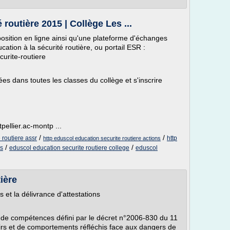
routière 2015 | Collège Les ...
position en ligne ainsi qu'une plateforme d'échanges
ucation à la sécurité routière, ou portail ESR :
curite-routiere
es dans toutes les classes du collège et s'inscrire
pellier.ac-montp ...
/
/
 routiere assr
http
http eduscol education securite routiere actions
/
/
ns
eduscol education securite routiere college
eduscol
ière
et la délivrance d'attestations
de compétences défini par le décret n°2006-830 du 11
avoirs et de comportements réfléchis face aux dangers de