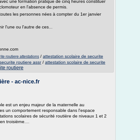
vec une formation pratique de cinq heures constituer
yclomoteur en l'absence de permis.
 toutes les personnes nées à compter du 1er janvier
r l'une ou l'autre de ces...
yonne.com
/
attestation scolaire de securite
te routiere attestations
securite routiere assr
/
attestation scolaire de securite
ite routiere
ère - ac-nice.fr
cole est un enjeu majeur de la maternelle au
lèves un comportement responsable dans l'espace
tations scolaires de sécurité routière de niveaux 1 et 2
n troisième....