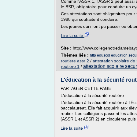
Comme l'ASSR 1, l'ASSR 2 peut aussi a
le BSR, obligatoire pour conduire un c
Ces attestations sont obligatoires pour
1988 qui souhaitent conduire.
Les jeunes qui n'ont pu passer ou obteni
Lire la suite
Site :
http://www.collegenotredameba
Thèmes liés :
http eduscol education securi
routiere assr 2
/
attestation scolaire de 
attestation scolaire secur
routiere 1
/
L'éducation à la sécurité routi
PARTAGER CETTE PAGE
L'éducation à la sécurité routière
L'éducation à la sécurité routière à l'É
baccalauréat. Elle fait acquérir aux é
routier. Les collégiens passent les attes
(ASSR 1 et ASSR 2) en cinquième puis e
Lire la suite