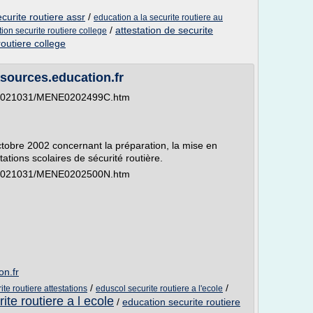
ecurite routiere assr
/
education a la securite routiere au
/
attestation de securite
ion securite routiere college
routiere college
sources.education.fr
e/bo021031/MENE0202499C.htm
octobre 2002 concernant la préparation, la mise en
tations scolaires de sécurité routière.
e/bo021031/MENE0202500N.htm
on.fr
/
/
te routiere attestations
eduscol securite routiere a l'ecole
ite routiere a l ecole
/
education securite routiere