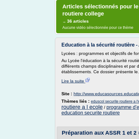
Articles sélectionnés pour l
routiere college
36 articles
→
Aucune vidéo sélectionnée pour ce thème
Education à la sécurité routière
Lycées : programmes et objectifs de fo
Au Lycée l'éducation à la sécurité rou
différents champs disciplinaires et par 
établissements. Ce dossier présente le.
Lire la suite
Site :
http://www.educasources.educatio
Thèmes liés :
eduscol securite routiere a l
routiere a l ecole
programme d'ed
/
education securite routiere
Préparation aux ASSR 1 et 2 