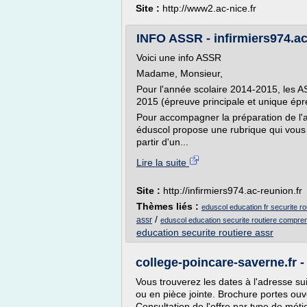
Site :
http://www2.ac-nice.fr
INFO ASSR - infirmiers974.ac
Voici une info ASSR
Madame, Monsieur,
Pour l'année scolaire 2014-2015, les 
2015 (épreuve principale et unique épr
Pour accompagner la préparation de l'att
éduscol propose une rubrique qui vous 
partir d'un...
Lire la suite
Site :
http://infirmiers974.ac-reunion.fr
Thèmes liés :
eduscol education fr securite r
/
assr
eduscol education securite routiere compre
education securite routiere assr
college-poincare-saverne.fr 
Vous trouverez les dates à l'adresse su
ou en pièce jointe. Brochure portes ouv
Consultation de l'offre par type de mét