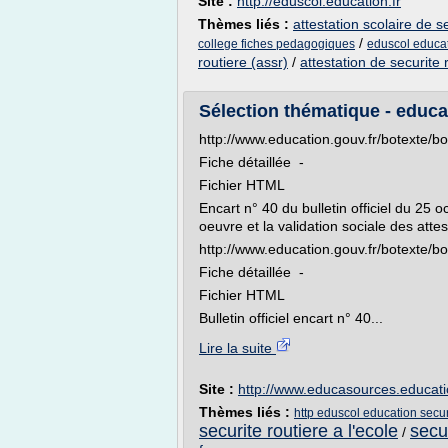
Site :
http://eduscol.education.fr
Thèmes liés :
attestation scolaire de s
/
college fiches pedagogiques
eduscol educat
routiere (assr)
/
attestation de securite 
Sélection thématique - educa
http://www.education.gouv.fr/botext
Fiche détaillée -
Fichier HTML
Encart n° 40 du bulletin officiel du 25 
oeuvre et la validation sociale des attes
http://www.education.gouv.fr/botext
Fiche détaillée -
Fichier HTML
Bulletin officiel encart n° 40...
Lire la suite
Site :
http://www.educasources.educati
Thèmes liés :
http eduscol education securi
securite routiere a l'ecole
secur
/