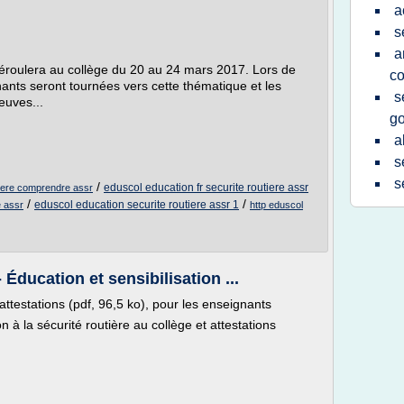
a
s
a
déroulera au collège du 20 au 24 mars 2017. Lors de
co
nants seront tournées vers cette thématique et les
s
euves...
g
a
s
s
/
eduscol education fr securite routiere assr
tiere comprendre assr
/
/
eduscol education securite routiere assr 1
e assr
http eduscol
Éducation et sensibilisation ...
attestations (pdf, 96,5 ko), pour les enseignants
à la sécurité routière au collège et attestations