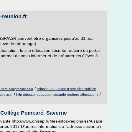
-reunion.fr
ASSR/ASR peuvent être organisées jusqu'au 31 mai
euve de rattrapage).
estation, le site éducation sécurité routière du portail
permet de vous informer et de préparer les élèves à
/
eduscol education fr securite routiere
outiere comprendre assr
/
/
http eduscol education securite routiere attestations
ndre assr
- Collège Poincaré, Saverne
ivante http://www.onisep.fr/Mes-infos-regionales/Alsace
ertes 2017 D'autres informations à l'adresse suivante (
iers par exemple) http://www.ac-