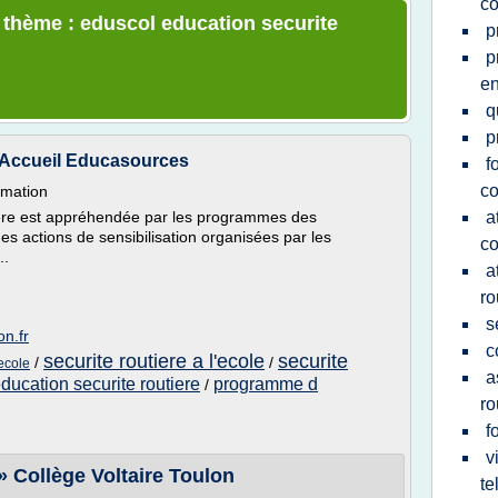
co
e thème : eduscol education securite
p
p
en
q
p
 - Accueil Educasources
f
co
rmation
tière est appréhendée par les programmes des
a
des actions de sensibilisation organisées par les
co
..
a
ro
s
n.fr
c
securite routiere a l'ecole
securite
/
/
'ecole
a
ucation securite routiere
programme d
/
ro
f
v
» Collège Voltaire Toulon
te