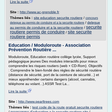
Lire la suite
Site :
http://www.ac-grenoble.fr
Thèmes liés :
site education securite routiere
/
concours
/
delegue
delegue au permis de conduire et a la securite routiere
securite
au permis de conduire et a la securite routiere
/
routiere permis de conduire
site securite
/
routiere permis
Education / Moduloroute - Association
Prévention Routière ...
Moduloroute, Education routière collège lycée, Support
pédagogique jeunes Des modules interactifs pour mieux
comprendre les risques routiers (web + CD-Rom). Objectifs
: Comprendre le bien-fondé des règles de sécurité routière
(distance de sécurité, port de la ceinture de sécurité...) et
mieux appréhender certains dangers (alcool, cannabis,
téléphone au volant...) ASSR Test La...
Lire la suite
Site :
http://www.pearltrees.com
Thèmes liés :
test code de la route gratuit securite routiere
/
programme d'education a la securite routiere site
/