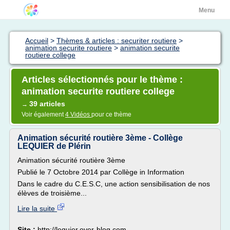
Menu
Accueil
>
Thèmes & articles : securiter routiere
>
animation securite routiere
>
animation securite
routiere college
Articles sélectionnés pour le thème :
animation securite routiere college
39 articles
→
Voir également
4 Vidéos
pour ce thème
Animation sécurité routière 3ème - Collège
LEQUIER de Plérin
Animation sécurité routière 3ème
Publié le 7 Octobre 2014 par Collège in Information
Dans le cadre du C.E.S.C, une action sensibilisation de nos
élèves de troisième...
Lire la suite
Site :
http://lequier.over-blog.com