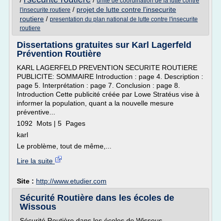
/
/
unite de coordination de la lutte contre
/
projet de lutte contre l'insecurite
l'insecurite routiere
routiere
/
presentation du plan national de lutte contre l'insecurite
routiere
Dissertations gratuites sur Karl Lagerfeld
Prévention Routière
KARL LAGERFELD PREVENTION SECURITE ROUTIERE
PUBLICITE: SOMMAIRE Introduction : page 4. Description :
page 5. Interprétation : page 7. Conclusion : page 8.
Introduction Cette publicité créée par Lowe Stratéus vise à
informer la population, quant a la nouvelle mesure
préventive...
1092 Mots | 5 Pages
karl
Le problème, tout de même,...
Lire la suite
Site :
http://www.etudier.com
Sécurité Routière dans les écoles de
Wissous
Sécurité Routière dans les écoles de Wissous