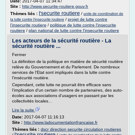
Date:
2017-04-07 11:34:47
Site :
http://www.securite-routiere.gouv.fr
l'securite routiere
Thèmes liés :
/
unite de coordination de
/
projet de lutte contre
la lutte contre l'insecurite routiere
l'insecurite routiere
/
politique de lutte contre l'insecurite
routiere
/
plan national de lutte contre l'insecurite routiere
Les acteurs de la sécurité routière - La
sécurité routière ...
Fermer
La définition de la politique en matière de sécurité routière
relève du Gouvernement et du Parlement. De nombreux
services de l'Etat sont impliqués dans la lutte contre
l'insécurité routière.
Cependant, cette lutte ne pourrait être efficace sans
l'implication d'un certain nombre de partenaires, des auto-
écoles aux associations d'usagers en passant par les
collectivités locales...
Lire la suite
Date:
2017-04-07 11:16:13
Site :
http://www.ladocumentationfrancaise.fr
Thèmes liés :
dscr direction securite circulation routieres
l'securite routiere