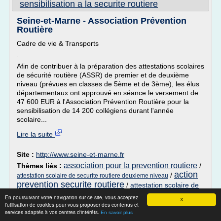
sensibilisation a la securite routiere
Seine-et-Marne - Association Prévention
Routière
Cadre de vie & Transports
.
Afin de contribuer à la préparation des attestations scolaires
de sécurité routière (ASSR) de premier et de deuxième
niveau (prévues en classes de 5ème et de 3ème), les élus
départementaux ont approuvé en séance le versement de
47 600 EUR à l'Association Prévention Routière pour la
sensibilisation de 14 200 collégiens durant l'année
scolaire...
Lire la suite
Site :
http://www.seine-et-marne.fr
association pour la prevention routiere
Thèmes liés :
/
action
/
attestation scolaire de securite routiere deuxieme niveau
prevention securite routiere
/
attestation scolaire de
l'securite routiere
securite routiere assr
/
En poursuivant votre navigation sur ce site, vous acceptez
X
l'utilisation de cookies pour vous proposer des contenus et
services adaptés à vos centres d'intérêts.
En savoir plus
39 Ressources