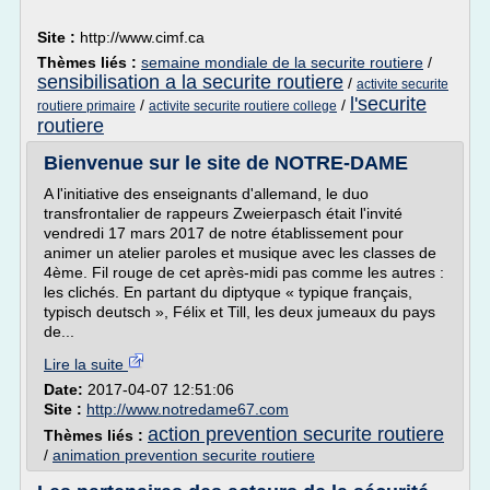
Site :
http://www.cimf.ca
Thèmes liés :
semaine mondiale de la securite routiere
/
sensibilisation a la securite routiere
/
activite securite
l'securite
/
/
routiere primaire
activite securite routiere college
routiere
Bienvenue sur le site de NOTRE-DAME
A l'initiative des enseignants d'allemand, le duo
transfrontalier de rappeurs Zweierpasch était l'invité
vendredi 17 mars 2017 de notre établissement pour
animer un atelier paroles et musique avec les classes de
4ème. Fil rouge de cet après-midi pas comme les autres :
les clichés. En partant du diptyque « typique français,
typisch deutsch », Félix et Till, les deux jumeaux du pays
de...
Lire la suite
Date:
2017-04-07 12:51:06
Site :
http://www.notredame67.com
action prevention securite routiere
Thèmes liés :
/
animation prevention securite routiere