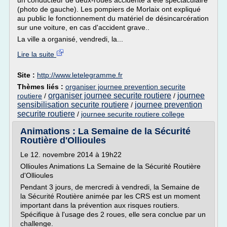
un conducteur de deux-roues accidenté a été spectaculaire
(photo de gauche). Les pompiers de Morlaix ont expliqué
au public le fonctionnement du matériel de désincarcération
sur une voiture, en cas d'accident grave..
La ville a organisé, vendredi, la...
Lire la suite
Site :
http://www.letelegramme.fr
Thèmes liés :
organiser journee prevention securite
organiser journee securite routiere
journee
routiere
/
/
sensibilisation securite routiere
journee prevention
/
securite routiere
/
journee securite routiere college
Animations : La Semaine de la Sécurité
Routière d'Ollioules
Le 12. novembre 2014 à 19h22
Ollioules Animations La Semaine de la Sécurité Routière
d'Ollioules
Pendant 3 jours, de mercredi à vendredi, la Semaine de
la Sécurité Routière animée par les CRS est un moment
important dans la prévention aux risques routiers.
Spécifique à l'usage des 2 roues, elle sera conclue par un
challenge.