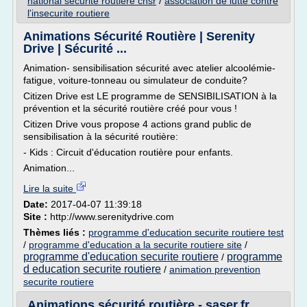
national securite routiere cnsr
/
association de lutte contre
l'insecurite routiere
Animations Sécurité Routière | Serenity
Drive | Sécurité ...
Animation- sensibilisation sécurité avec atelier alcoolémie-
fatigue, voiture-tonneau ou simulateur de conduite?
Citizen Drive est LE programme de SENSIBILISATION à la
prévention et la sécurité routière créé pour vous !
Citizen Drive vous propose 4 actions grand public de
sensibilisation à la sécurité routière:
- Kids : Circuit d'éducation routière pour enfants.
Animation...
Lire la suite
Date:
2017-04-07 11:39:18
Site :
http://www.serenitydrive.com
Thèmes liés :
programme d'education securite routiere test
/
programme d'education a la securite routiere site
/
programme d'education securite routiere
programme
/
d education securite routiere
/
animation prevention
securite routiere
Animations sécurité routière - saser.fr