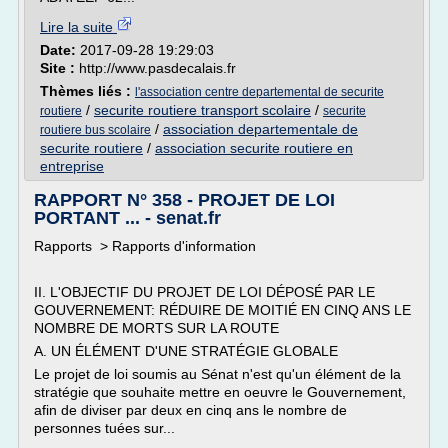
Lire la suite
Date:
2017-09-28 19:29:03
Site :
http://www.pasdecalais.fr
Thèmes liés :
l'association centre departemental de securite
/
securite routiere transport scolaire
/
routiere
securite
/
association departementale de
routiere bus scolaire
securite routiere
/
association securite routiere en
entreprise
RAPPORT N° 358 - PROJET DE LOI
PORTANT ... - senat.fr
Rapports > Rapports d'information
II. L'OBJECTIF DU PROJET DE LOI DÉPOSÉ PAR LE
GOUVERNEMENT: RÉDUIRE DE MOITIÉ EN CINQ ANS LE
NOMBRE DE MORTS SUR LA ROUTE
A. UN ÉLÉMENT D'UNE STRATÉGIE GLOBALE
Le projet de loi soumis au Sénat n'est qu'un élément de la
stratégie que souhaite mettre en oeuvre le Gouvernement,
afin de diviser par deux en cinq ans le nombre de
personnes tuées sur...