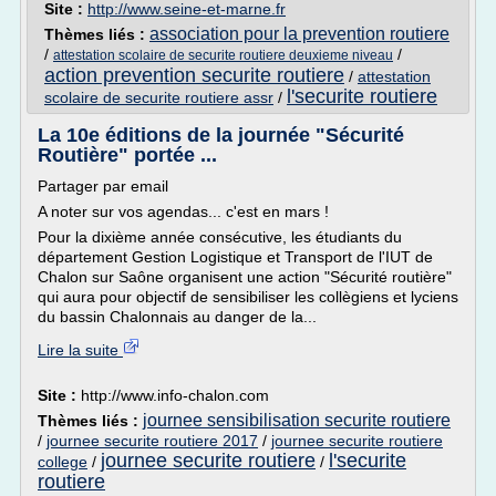
Site :
http://www.seine-et-marne.fr
association pour la prevention routiere
Thèmes liés :
/
/
attestation scolaire de securite routiere deuxieme niveau
action prevention securite routiere
/
attestation
l'securite routiere
scolaire de securite routiere assr
/
La 10e éditions de la journée "Sécurité
Routière" portée ...
Partager par email
A noter sur vos agendas... c'est en mars !
Pour la dixième année consécutive, les étudiants du
département Gestion Logistique et Transport de l'IUT de
Chalon sur Saône organisent une action "Sécurité routière"
qui aura pour objectif de sensibiliser les collègiens et lyciens
du bassin Chalonnais au danger de la...
Lire la suite
Site :
http://www.info-chalon.com
journee sensibilisation securite routiere
Thèmes liés :
/
journee securite routiere 2017
/
journee securite routiere
journee securite routiere
l'securite
college
/
/
routiere