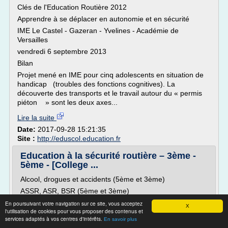
Clés de l'Education Routière 2012
Apprendre à se déplacer en autonomie et en sécurité
IME Le Castel - Gazeran - Yvelines - Académie de
Versailles
vendredi 6 septembre 2013
Bilan
Projet mené en IME pour cinq adolescents en situation de
handicap (troubles des fonctions cognitives). La
découverte des transports et le travail autour du « permis
piéton » sont les deux axes...
Lire la suite
Date:
2017-09-28 15:21:35
Site :
http://eduscol.education.fr
Education à la sécurité routière – 3ème -
5ème - [College ...
Alcool, drogues et accidents (5ème et 3ème)
ASSR, ASR, BSR (5ème et 3ème)
Assurance (5ème et 3ème)
En poursuivant votre navigation sur ce site, vous acceptez
X
l'utilisation de cookies pour vous proposer des contenus et
Le casque (5ème et 3ème)
services adaptés à vos centres d'intérêts.
En savoir plus
Le cyclomoteur (5ème et 3ème)