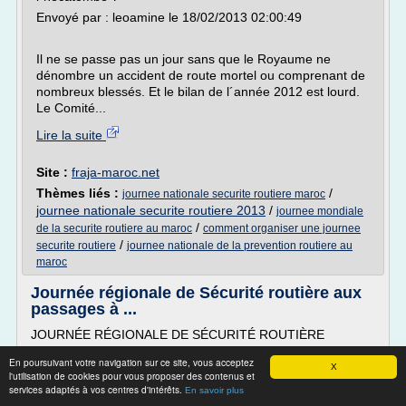
Envoyé par : leoamine le 18/02/2013 02:00:49
Il ne se passe pas un jour sans que le Royaume ne
dénombre un accident de route mortel ou comprenant de
nombreux blessés. Et le bilan de l´année 2012 est lourd.
Le Comité...
Lire la suite
Site :
fraja-maroc.net
Thèmes liés :
/
journee nationale securite routiere maroc
journee nationale securite routiere 2013
/
journee mondiale
/
de la securite routiere au maroc
comment organiser une journee
/
securite routiere
journee nationale de la prevention routiere au
maroc
Journée régionale de Sécurité routière aux
passages à ...
JOURNÉE RÉGIONALE DE SÉCURITÉ ROUTIÈRE
AUX PASSAGES À NIVEAU DE BIACHE-SAINT-VAAST (62)
En poursuivant votre navigation sur ce site, vous acceptez
X
l'utilisation de cookies pour vous proposer des contenus et
UN PASSAGE À NIVEAU N'EST PAS UN CARREFOUR
services adaptés à vos centres d'intérêts.
ORDINAIRE
En savoir plus