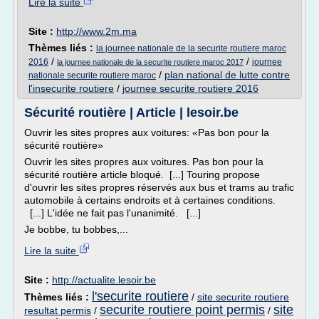
Lire la suite
Site :
http://www.2m.ma
Thèmes liés :
la journee nationale de la securite routiere maroc
/
/
2016
journee
la journee nationale de la securite routiere maroc 2017
/
plan national de lutte contre
nationale securite routiere maroc
l'insecurite routiere
/
journee securite routiere 2016
Sécurité routière | Article | lesoir.be
Ouvrir les sites propres aux voitures: «Pas bon pour la
sécurité routière»
Ouvrir les sites propres aux voitures. Pas bon pour la
sécurité routière article bloqué. [...] Touring propose
d'ouvrir les sites propres réservés aux bus et trams au trafic
automobile à certains endroits et à certaines conditions.
[...] L'idée ne fait pas l'unanimité. [...]
Je bobbe, tu bobbes,...
Lire la suite
Site :
http://actualite.lesoir.be
l'securite routiere
Thèmes liés :
/
site securite routiere
securite routiere point permis
site
resultat permis
/
/