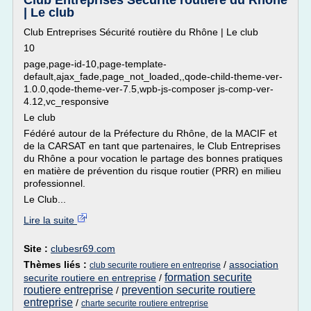
Club Entreprises Sécurité routière du Rhône
| Le club
Club Entreprises Sécurité routière du Rhône | Le club
10
page,page-id-10,page-template-
default,ajax_fade,page_not_loaded,,qode-child-theme-ver-
1.0.0,qode-theme-ver-7.5,wpb-js-composer js-comp-ver-
4.12,vc_responsive
Le club
Fédéré autour de la Préfecture du Rhône, de la MACIF et
de la CARSAT en tant que partenaires, le Club Entreprises
du Rhône a pour vocation le partage des bonnes pratiques
en matière de prévention du risque routier (PRR) en milieu
professionnel.
Le Club...
Lire la suite
Site :
clubesr69.com
Thèmes liés :
/
association
club securite routiere en entreprise
formation securite
securite routiere en entreprise
/
routiere entreprise
prevention securite routiere
/
entreprise
/
charte securite routiere entreprise