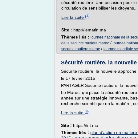
sécurité routière. Une occasion pour le
circulation de sensibiliser les citoyens...
Lire la suite
Site :
http://lematin.ma
Thèmes liés :
journee nationale de la secu
/
de la securite routiere maroc
journee nation
/
securite routiere maroc
journee mondiale sec
Sécurité routière, la nouvell
Sécurité routière, la nouvelle approch
le 17 février 2015
PARTAGER Sécurité routière, la nouve
Le Maroc, qui place la sécurité routière
année sur une stratégie innovante, bas
recherche scientifique en la matière, c
Lire la suite
Site :
https://lnt.ma
Thèmes liés :
plan d'action en matiere 
programme d'education securi