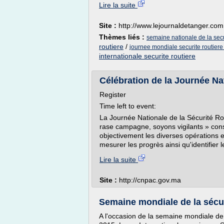
Lire la suite
Site :
http://www.lejournaldetanger.com
Thèmes liés :
semaine nationale de la secu
routiere
/
journee mondiale securite routier
internationale securite routiere
Célébration de la Journée Nat
Register
Time left to event:
La Journée Nationale de la Sécurité R
rase campagne, soyons vigilants » con
objectivement les diverses opérations 
mesurer les progrès ainsi qu'identifier l
Lire la suite
Site :
http://cnpac.gov.ma
Semaine mondiale de la sécurit
A l'occasion de la semaine mondiale de 