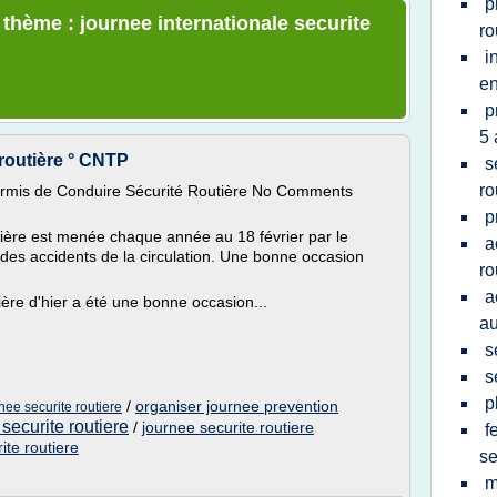
p
 thème : journee internationale securite
ro
i
en
p
5 
 routière ° CNTP
s
ro
rmis de Conduire Sécurité Routière No Comments
p
tière est menée chaque année au 18 février par le
a
es accidents de la circulation. Une bonne occasion
ro
a
ière d'hier a été une bonne occasion...
au
s
s
p
/
organiser journee prevention
ee securite routiere
securite routiere
/
journee securite routiere
f
ite routiere
se
m