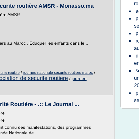
ro
curite routière AMSR - Monasso.ma
a
tière AMSR
p
se
p
r
ers au Maroc , Eduquer les enfants dans le...
a
p
en
s
/
/
journee nationale securite routiere maroc
urite routiere
ociation de securite routiere
un
/
journee
2
p
se
té Routière - .:: Le Journal ...
ère
ère
t connu des manifestations, des programmes
rnée Nationale de...