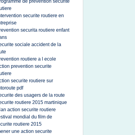
rogramme de prevention securite
utiere
ntervention securite routiere en
treprise
revention securita routiere enfant
ans
ecurite sociale accident de la
ute
revention routiere a l ecole
ction prevention securite
utiere
ction securite routiere sur
toroute pdf
ecurite des usagers de la route
ecurite routiere 2015 martinique
lan action securite routiere
estival mondial du film de
curite routiere 2015
ener une action securite