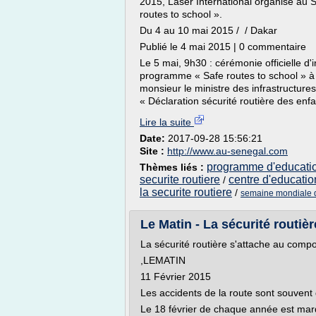
2015, Laser International organise au
routes to school ».
Du 4 au 10 mai 2015 / / Dakar
Publié le 4 mai 2015 | 0 commentaire
Le 5 mai, 9h30 : cérémonie officielle d'
programme « Safe routes to school » à l
monsieur le ministre des infrastructure
« Déclaration sécurité routière des enf
Lire la suite
Date:
2017-09-28 15:56:21
Site :
http://www.au-senegal.com
programme d'education
Thèmes liés :
securite routiere
centre d'education
/
la securite routiere
/
semaine mondiale de
Le Matin - La sécurité routi
La sécurité routière s'attache au comp
,LEMATIN
11 Février 2015
Les accidents de la route sont souvent
Le 18 février de chaque année est marq