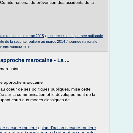
 Comité national de prévention des accidents de la
/
rite routiere au maroc 2015
recherche sur la journee nationale
/
ale de la securite routiere au maroc 2014
journee nationale
urite routiere 2015
e approche marocaine - La ...
e marocaine
lle approche marocaine
 au coeur de ses politiques publiques, mise cette
ée sur la communication et le développement de la
oupant court aux modes classiques de...
de securite routiere
/
plan d'action securite routiere
te routiere
programme d education securite