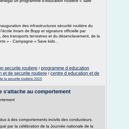
 Sénégal un programme d'éducation routière « Safe
inauguration des infrastructures sécurité routière du
'école Imam de Bopp et signature officielle par
s, des transports terrestres et du désenclavement, de la
ants » - Campagne « Save kids...
 securite routiere
programme d education
/
 et de securite routiere
centre d education et de
/
 la securite routiere 2015
ère s'attache au comportement
ortement
 dus à des comportements incivils des conducteurs.
ué par la célébration de la Journée nationale de la