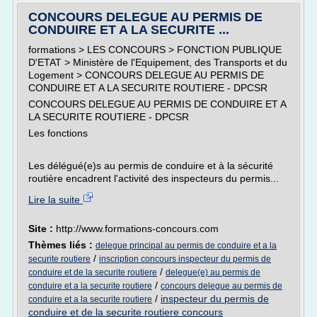
CONCOURS DELEGUE AU PERMIS DE
CONDUIRE ET A LA SECURITE ...
formations > LES CONCOURS > FONCTION PUBLIQUE
D'ETAT > Ministère de l'Equipement, des Transports et du
Logement > CONCOURS DELEGUE AU PERMIS DE
CONDUIRE ET A LA SECURITE ROUTIERE - DPCSR
CONCOURS DELEGUE AU PERMIS DE CONDUIRE ET A
LA SECURITE ROUTIERE - DPCSR
Les fonctions
Les délégué(e)s au permis de conduire et à la sécurité
routière encadrent l'activité des inspecteurs du permis...
Lire la suite
Site :
http://www.formations-concours.com
Thèmes liés :
delegue principal au permis de conduire et a la
/
securite routiere
inscription concours inspecteur du permis de
/
conduire et de la securite routiere
delegue(e) au permis de
/
conduire et a la securite routiere
concours delegue au permis de
/
inspecteur du permis de
conduire et a la securite routiere
conduire et de la securite routiere concours