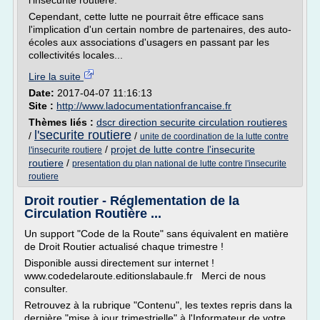
l'insécurité routière.
Cependant, cette lutte ne pourrait être efficace sans
l'implication d'un certain nombre de partenaires, des auto-
écoles aux associations d'usagers en passant par les
collectivités locales...
Lire la suite
Date:
2017-04-07 11:16:13
Site :
http://www.ladocumentationfrancaise.fr
Thèmes liés :
dscr direction securite circulation routieres
l'securite routiere
/
/
unite de coordination de la lutte contre
/
projet de lutte contre l'insecurite
l'insecurite routiere
routiere
/
presentation du plan national de lutte contre l'insecurite
routiere
Droit routier - Réglementation de la
Circulation Routière ...
Un support "Code de la Route" sans équivalent en matière
de Droit Routier actualisé chaque trimestre !
Disponible aussi directement sur internet !
www.codedelaroute.editionslabaule.fr Merci de nous
consulter.
Retrouvez à la rubrique "Contenu", les textes repris dans la
dernière "mise à jour trimestrielle" à l'Informateur de votre