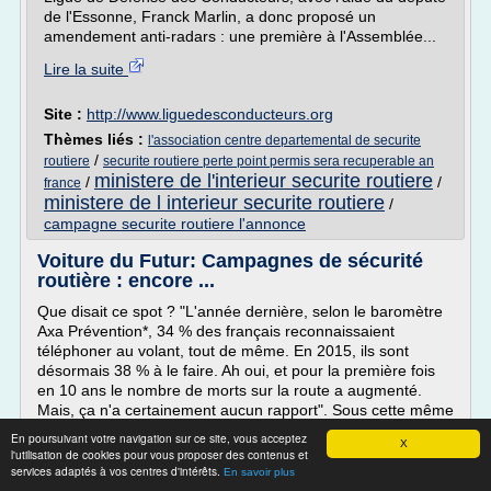
de l'Essonne, Franck Marlin, a donc proposé un
amendement anti-radars : une première à l'Assemblée...
Lire la suite
Site :
http://www.liguedesconducteurs.org
Thèmes liés :
l'association centre departemental de securite
/
routiere
securite routiere perte point permis sera recuperable an
ministere de l'interieur securite routiere
/
/
france
ministere de l interieur securite routiere
/
campagne securite routiere l'annonce
Voiture du Futur: Campagnes de sécurité
routière : encore ...
Que disait ce spot ? "L'année dernière, selon le baromètre
Axa Prévention*, 34 % des français reconnaissaient
téléphoner au volant, tout de même. En 2015, ils sont
désormais 38 % à le faire. Ah oui, et pour la première fois
en 10 ans le nombre de morts sur la route a augmenté.
Mais, ça n'a certainement aucun rapport". Sous cette même
accroche, la campagne décline également...
En poursuivant votre navigation sur ce site, vous acceptez
X
l'utilisation de cookies pour vous proposer des contenus et
Lire la suite
services adaptés à vos centres d'intérêts.
En savoir plus
Date:
2017-04-07 10:51:25