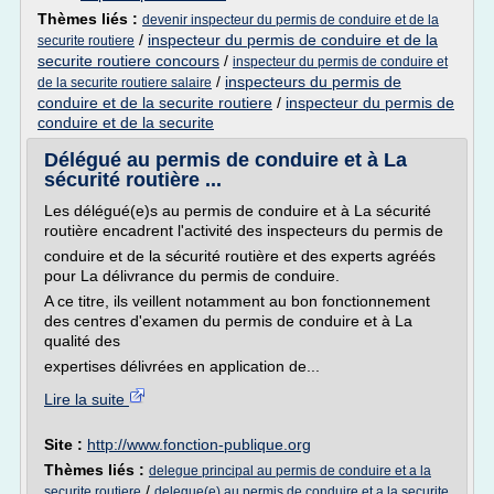
Thèmes liés :
devenir inspecteur du permis de conduire et de la
/
inspecteur du permis de conduire et de la
securite routiere
securite routiere concours
/
inspecteur du permis de conduire et
/
inspecteurs du permis de
de la securite routiere salaire
conduire et de la securite routiere
/
inspecteur du permis de
conduire et de la securite
Délégué au permis de conduire et à La
sécurité routière ...
Les délégué(e)s au permis de conduire et à La sécurité
routière encadrent l'activité des inspecteurs du permis de
conduire et de la sécurité routière et des experts agréés
pour La délivrance du permis de conduire.
A ce titre, ils veillent notamment au bon fonctionnement
des centres d'examen du permis de conduire et à La
qualité des
expertises délivrées en application de...
Lire la suite
Site :
http://www.fonction-publique.org
Thèmes liés :
delegue principal au permis de conduire et a la
/
securite routiere
delegue(e) au permis de conduire et a la securite