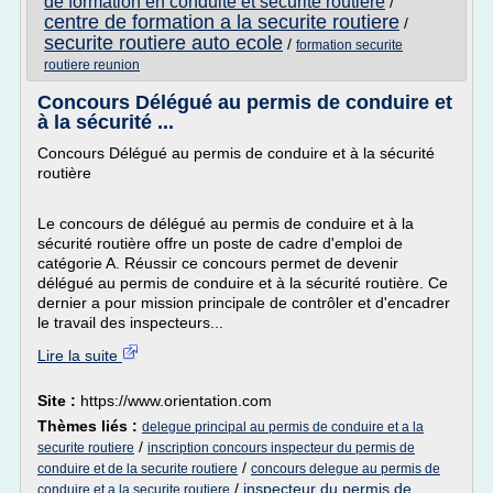
de formation en conduite et securite routiere
/
centre de formation a la securite routiere
/
securite routiere auto ecole
/
formation securite
routiere reunion
Concours Délégué au permis de conduire et
à la sécurité ...
Concours Délégué au permis de conduire et à la sécurité
routière
Le concours de délégué au permis de conduire et à la
sécurité routière offre un poste de cadre d'emploi de
catégorie A. Réussir ce concours permet de devenir
délégué au permis de conduire et à la sécurité routière. Ce
dernier a pour mission principale de contrôler et d'encadrer
le travail des inspecteurs...
Lire la suite
Site :
https://www.orientation.com
Thèmes liés :
delegue principal au permis de conduire et a la
/
securite routiere
inscription concours inspecteur du permis de
/
conduire et de la securite routiere
concours delegue au permis de
/
inspecteur du permis de
conduire et a la securite routiere