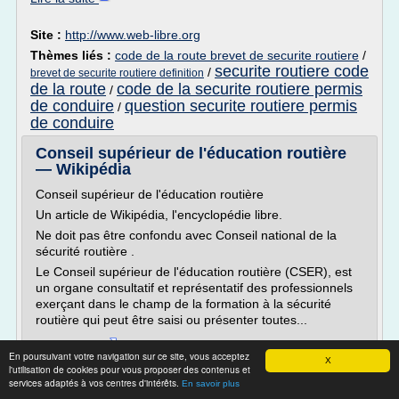
Site :
http://www.web-libre.org
Thèmes liés :
code de la route brevet de securite routiere
/
securite routiere code
/
brevet de securite routiere definition
de la route
code de la securite routiere permis
/
de conduire
question securite routiere permis
/
de conduire
Conseil supérieur de l'éducation routière
— Wikipédia
Conseil supérieur de l'éducation routière
Un article de Wikipédia, l'encyclopédie libre.
Ne doit pas être confondu avec Conseil national de la
sécurité routière .
Le Conseil supérieur de l'éducation routière (CSER), est
un organe consultatif et représentatif des professionnels
exerçant dans le champ de la formation à la sécurité
routière qui peut être saisi ou présenter toutes...
Lire la suite
En poursuivant votre navigation sur ce site, vous acceptez
X
Date:
2017-09-27 16:36:04
l'utilisation de cookies pour vous proposer des contenus et
services adaptés à vos centres d'intérêts.
Site :
https://fr.wikipedia.org
En savoir plus