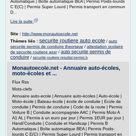
Automatique | Boîte automatique BEA | Permis Poids-lourds
C E(C) | Permis Super Lourd | Permis transport en commun
D...
Lire la suite
Site :
http://www.monautoecole.net
securite routiere auto ecole
Thèmes liés :
/
auto
securite permis de conduire theorique
/
attestation scolaire
auto securite permis de
de securite routiere assr
/
conduire
/
securite routiere resultat permis b
Monautoecole.net - Annuaire auto-écoles,
moto-écoles et ...
Flux Rss
Mots-clefs
Annuaire auto-ecole | Annuaire auto-écoles | Auto-école |
Moto-école | Bateau-école | école de conduite | Ecole de
conduite | Permis de conduire | Code de la route | Permis
Voiture B | Conduite accompagnée AAC | Permis Moto A
A1 AL | Permis à un euro par jour | Permis 1EUR par jour |
Handi'Conduite | Conduite et Handicap | Permis B
Automatique | Boîte automatique BEA | Permis Poids-
lourds C E(C) | Permis Super Lourd | Permis transport en