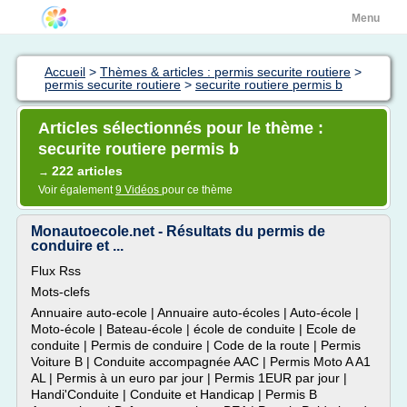
Menu
Accueil
>
Thèmes & articles : permis securite routiere
>
permis securite routiere
>
securite routiere permis b
Articles sélectionnés pour le thème :
securite routiere permis b
222 articles
→
Voir également
9 Vidéos
pour ce thème
Monautoecole.net - Résultats du permis de
conduire et ...
Flux Rss
Mots-clefs
Annuaire auto-ecole | Annuaire auto-écoles | Auto-école |
Moto-école | Bateau-école | école de conduite | Ecole de
conduite | Permis de conduire | Code de la route | Permis
Voiture B | Conduite accompagnée AAC | Permis Moto A A1
AL | Permis à un euro par jour | Permis 1EUR par jour |
Handi'Conduite | Conduite et Handicap | Permis B