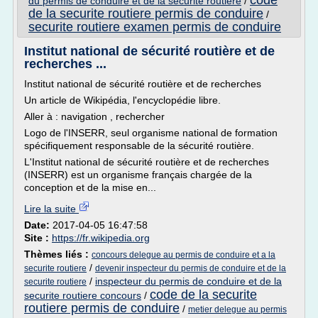
code
du permis de conduire et de la securite routiere
/
de la securite routiere permis de conduire
/
securite routiere examen permis de conduire
Institut national de sécurité routière et de
recherches ...
Institut national de sécurité routière et de recherches
Un article de Wikipédia, l'encyclopédie libre.
Aller à : navigation , rechercher
Logo de l'INSERR, seul organisme national de formation
spécifiquement responsable de la sécurité routière.
L'Institut national de sécurité routière et de recherches
(INSERR) est un organisme français chargée de la
conception et de la mise en...
Lire la suite
Date:
2017-04-05 16:47:58
Site :
https://fr.wikipedia.org
Thèmes liés :
concours delegue au permis de conduire et a la
/
securite routiere
devenir inspecteur du permis de conduire et de la
/
inspecteur du permis de conduire et de la
securite routiere
code de la securite
securite routiere concours
/
routiere permis de conduire
/
metier delegue au permis