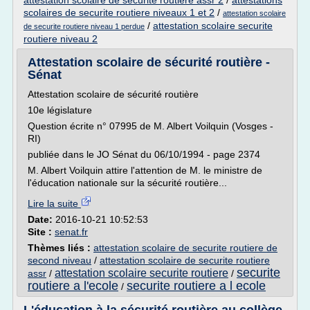
attestation scolaire de securite routiere assr 2
/
attestations
scolaires de securite routiere niveaux 1 et 2
/
attestation scolaire
/
attestation scolaire securite
de securite routiere niveau 1 perdue
routiere niveau 2
Attestation scolaire de sécurité routière -
Sénat
Attestation scolaire de sécurité routière
10e législature
Question écrite n° 07995 de M. Albert Voilquin (Vosges -
RI)
publiée dans le JO Sénat du 06/10/1994 - page 2374
M. Albert Voilquin attire l'attention de M. le ministre de
l'éducation nationale sur la sécurité routière...
Lire la suite
Date:
2016-10-21 10:52:53
Site :
senat.fr
Thèmes liés :
attestation scolaire de securite routiere de
second niveau
/
attestation scolaire de securite routiere
securite
attestation scolaire securite routiere
assr
/
/
routiere a l'ecole
securite routiere a l ecole
/