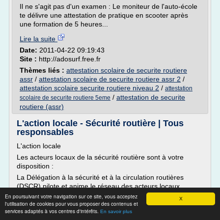
Il ne s'agit pas d'un examen : Le moniteur de l'auto-école
te délivre une attestation de pratique en scooter après
une formation de 5 heures...
Lire la suite
Date:
2011-04-22 09:19:43
Site :
http://adosurf.free.fr
Thèmes liés :
attestation scolaire de securite routiere
assr
/
attestation scolaire de securite routiere assr 2
/
attestation scolaire securite routiere niveau 2
/
attestation
/
attestation de securite
scolaire de securite routiere 5eme
routiere (assr)
L'action locale - Sécurité routière | Tous
responsables
L'action locale
Les acteurs locaux de la sécurité routière sont à votre
disposition :
La Délégation à la sécurité et à la circulation routières
(DSCR) pilote et anime le réseau des acteurs locaux
agissant dans chacun des départements en métropole et
En poursuivant votre navigation sur ce site, vous acceptez
X
l'utilisation de cookies pour vous proposer des contenus et
outre-mer.
services adaptés à vos centres d'intérêts.
En savoir plus
Ces acteurs locaux sont les suivants :