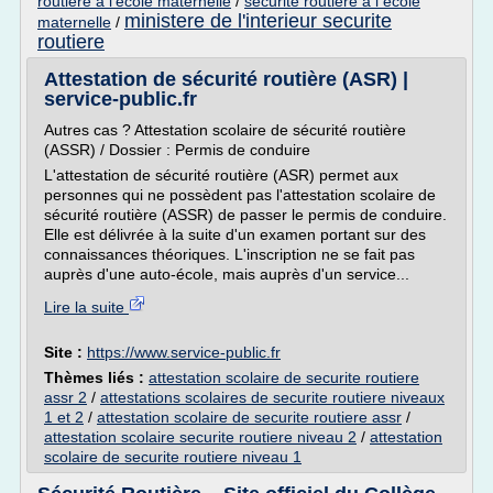
routiere a l'ecole maternelle
/
securite routiere a l ecole
ministere de l'interieur securite
maternelle
/
routiere
Attestation de sécurité routière (ASR) |
service-public.fr
Autres cas ? Attestation scolaire de sécurité routière
(ASSR) / Dossier : Permis de conduire
L'attestation de sécurité routière (ASR) permet aux
personnes qui ne possèdent pas l'attestation scolaire de
sécurité routière (ASSR) de passer le permis de conduire.
Elle est délivrée à la suite d'un examen portant sur des
connaissances théoriques. L'inscription ne se fait pas
auprès d'une auto-école, mais auprès d'un service...
Lire la suite
Site :
https://www.service-public.fr
Thèmes liés :
attestation scolaire de securite routiere
assr 2
/
attestations scolaires de securite routiere niveaux
1 et 2
/
attestation scolaire de securite routiere assr
/
attestation scolaire securite routiere niveau 2
/
attestation
scolaire de securite routiere niveau 1