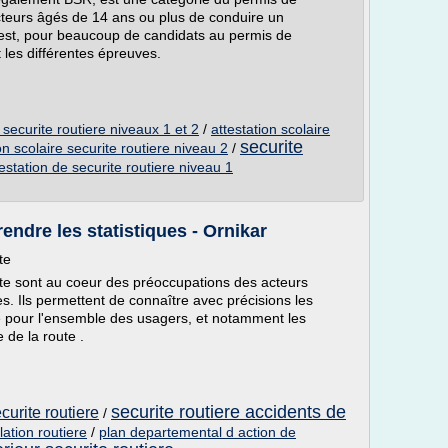
teurs âgés de 14 ans ou plus de conduire un
 est, pour beaucoup de candidats au permis de
 les différentes épreuves.
 securite routiere niveaux 1 et 2
/
attestation scolaire
securite
on scolaire securite routiere niveau 2
/
testation de securite routiere niveau 1
endre les statistiques - Ornikar
te
oute sont au coeur des préoccupations des acteurs
. Ils permettent de connaître avec précisions les
e pour l'ensemble des usagers, et notamment les
 de la route .
securite routiere accidents de
curite routiere
/
lation routiere
/
plan departemental d action de