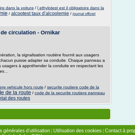
oire dans la voiture
/
l ethylotest est il obligatoire dans la
emie
alcootest taux d'alcoolemie
/
/
journal officiel
de circulation - Ornikar
ration, la signalisation routière fournit aux usagers
chacun puisse adapter sa conduite. Chaque panneau a
les usagers à appréhender la conduite en respectant les
es...
iere vehicule hors route
/
securite routiere code de la
de de la route
/
code de la securite routiere panneau
 etat des routes
 générales d'utilisation
|
Utilisation des cookies
|
Contact à pro