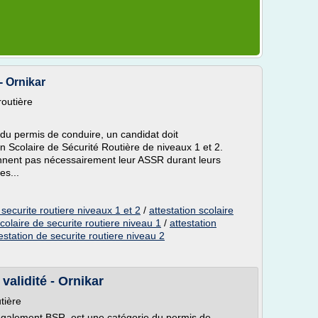
- Ornikar
routière
 du permis de conduire, un candidat doit
on Scolaire de Sécurité Routière de niveaux 1 et 2.
nnent pas nécessairement leur ASSR durant leurs
es...
 securite routiere niveaux 1 et 2
/
attestation scolaire
scolaire de securite routiere niveau 1
/
attestation
estation de securite routiere niveau 2
 validité - Ornikar
tière
 également BSR, est une catégorie du permis de