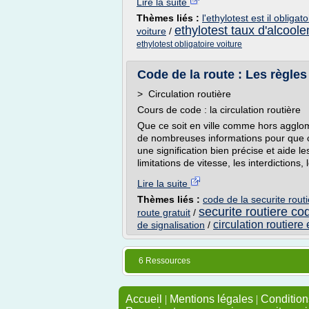
Lire la suite
Thèmes liés :
l'ethylotest est il obligat
ethylotest taux d'alcool
voiture
/
ethylotest obligatoire voiture
Code de la route : Les règles 
> Circulation routière
Cours de code : la circulation routière
Que ce soit en ville comme hors agglomé
de nombreuses informations pour que 
une signification bien précise et aide 
limitations de vitesse, les interdictions, l
Lire la suite
Thèmes liés :
code de la securite rout
securite routiere co
route gratuit
/
circulation routiere
de signalisation
/
6 Ressources
Accueil
|
Mentions légales
|
Conditions