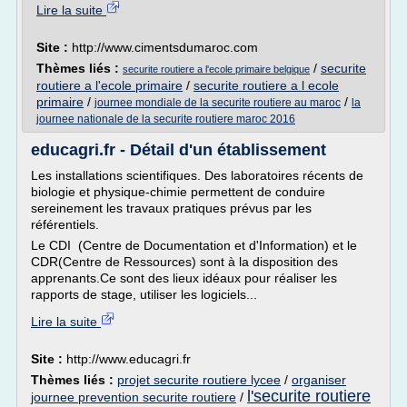
Lire la suite
Site :
http://www.cimentsdumaroc.com
Thèmes liés :
/
securite
securite routiere a l'ecole primaire belgique
routiere a l'ecole primaire
/
securite routiere a l ecole
primaire
/
/
journee mondiale de la securite routiere au maroc
la
journee nationale de la securite routiere maroc 2016
educagri.fr - Détail d'un établissement
Les installations scientifiques. Des laboratoires récents de
biologie et physique-chimie permettent de conduire
sereinement les travaux pratiques prévus par les
référentiels.
Le CDI (Centre de Documentation et d'Information) et le
CDR(Centre de Ressources) sont à la disposition des
apprenants.Ce sont des lieux idéaux pour réaliser les
rapports de stage, utiliser les logiciels...
Lire la suite
Site :
http://www.educagri.fr
Thèmes liés :
projet securite routiere lycee
/
organiser
l'securite routiere
journee prevention securite routiere
/