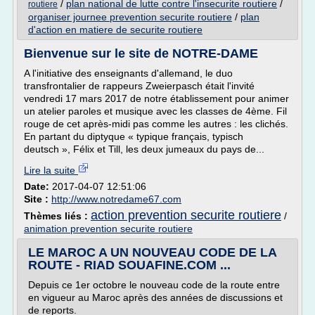
/
plan national de lutte contre l'insecurite routiere
/
routiere
organiser journee prevention securite routiere
/
plan
d'action en matiere de securite routiere
Bienvenue sur le site de NOTRE-DAME
A l'initiative des enseignants d'allemand, le duo
transfrontalier de rappeurs Zweierpasch était l'invité
vendredi 17 mars 2017 de notre établissement pour animer
un atelier paroles et musique avec les classes de 4ème. Fil
rouge de cet après-midi pas comme les autres : les clichés.
En partant du diptyque « typique français, typisch
deutsch », Félix et Till, les deux jumeaux du pays de...
Lire la suite
Date:
2017-04-07 12:51:06
Site :
http://www.notredame67.com
action prevention securite routiere
Thèmes liés :
/
animation prevention securite routiere
LE MAROC A UN NOUVEAU CODE DE LA
ROUTE - RIAD SOUAFINE.COM ...
Depuis ce 1er octobre le nouveau code de la route entre
en vigueur au Maroc après des années de discussions et
de reports.