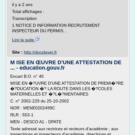
il y a 2 ans
Total affichages :
Transcription
1 NOTICE D INFORMATION RECRUTEMENT
INSPECTEUR DU PERMIS...
Lire la suite
Site :
http://docplayer.fr
M ISE EN ŒUVRE D'UNE ATTESTATION DE
... - education.gouv.fr
Encart B.O. n° 40
MISE EN �?UVRE D'UNE ATTESTATION DE PREMI�?RE
�?DUCATION �? LA ROUTE DANS LES �?COLES
MATERNELLES ET �?L�?MENTAIRES
C. n° 2002-229 du 25-10-2002
NOR : MENE0202499C
RLR : 553-1
MEN - DESCO A1 - DPATE
Texte adressé aux rectrices et recteurs d'académie ; aux
inspectrices et inspecteurs d'académie, directrices et