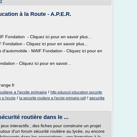
e
cation à la Route - A.P.E.R.
AIF Fondation - Cliquez ici pour en savoir plus...
Fondation - Cliquez ici pour en savoir plus...
s d'automobile - MAIF Fondation - Cliquez ici pour en
ndation - Cliquez ici pour en savoir...
range.fr
outiere a l'ecole primaire
/
http eduscol education securite
/
/
securite
 a l'ecole
la securite routiere a l'ecole primaire pdf
écurité routière dans le ...
jeux interactifs ; des fiches pour construire un projet
utour d'un forum sécurité routière au lycée, ou encore
adolescents dans les associations ; une formation à la