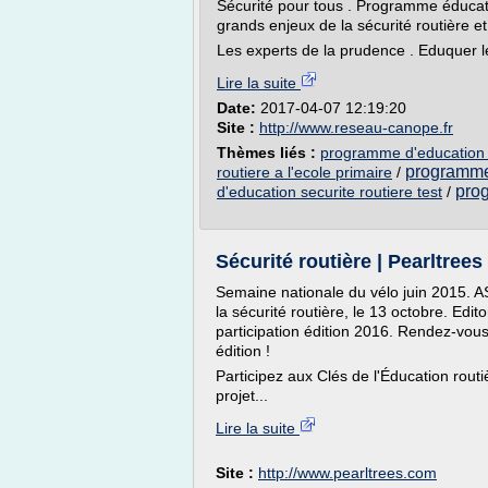
Sécurité pour tous . Programme éducatif
grands enjeux de la sécurité routière et
Les experts de la prudence . Eduquer l
Lire la suite
Date:
2017-04-07 12:19:20
Site :
http://www.reseau-canope.fr
Thèmes liés :
programme d'education a 
programme 
routiere a l'ecole primaire
/
prog
d'education securite routiere test
/
Sécurité routière | Pearltrees
Semaine nationale du vélo juin 2015. A
la sécurité routière, le 13 octobre. Edi
participation édition 2016. Rendez-vou
édition !
Participez aux Clés de l'Éducation rou
projet...
Lire la suite
Site :
http://www.pearltrees.com