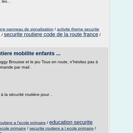
 les...
iere panneau de signalisation
/
activite theme securite
securite routiere code de la route france
/
/
e
tiere mobilite enfants ...
ggy Brousse et le jeu Tous en route, n'hésitez pas à
mande par mail .
à la sécurité routière pour...
education securite
outiere a l'ecole primaire
/
'ecole primaire
/
securite routiere a l ecole primaire
/