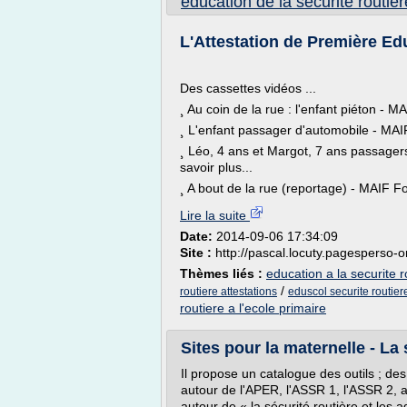
education de la securite routier
L'Attestation de Première Edu
Des cassettes vidéos ...
¸ Au coin de la rue : l'enfant piéton - M
¸ L'enfant passager d'automobile - MAIF 
¸ Léo, 4 ans et Margot, 7 ans passager
savoir plus...
¸ A bout de la rue (reportage) - MAIF Fo
Lire la suite
Date:
2014-09-06 17:34:09
Site :
http://pascal.locuty.pagesperso-o
Thèmes liés :
education a la securite r
/
routiere attestations
eduscol securite routiere
routiere a l'ecole primaire
Sites pour la maternelle - La s
Il propose un catalogue des outils ; des 
autour de l'APER, l'ASSR 1, l'ASSR 2, a
autour de « la sécurité routière et les 