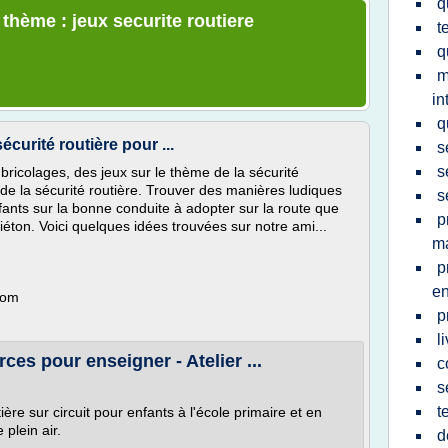
q
 thème : jeux securite routiere
t
q
m
in
q
sécurité routière pour ...
s
s
bricolages, des jeux sur le thème de la sécurité
x de la sécurité routière. Trouver des manières ludiques
s
nfants sur la bonne conduite à adopter sur la route que
p
piéton. Voici quelques idées trouvées sur notre ami...
ma
p
en
com
p
l
ces pour enseigner - Atelier ...
c
s
t
ière sur circuit pour enfants à l'école primaire et en
 plein air.
d