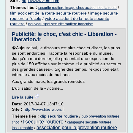
Site :
http://www.20min.ch
Thèmes liés :
/
securite routiere image choc accident de la route
film accident de la route securite routiere
/
image securite
routiere a l'ecole
/
video accident de la route securite
routiere
/
nouveau spot securite routiere francaise
Publicité: le choc, c'est chic - Libération -
liberation.fr
�Aujourd'hui, le discours est plus choc et direct, les pubs
se sont endurcies» raconte la responsable du musée.
Jusqu'en mai dernier, elle présentait une exposition de
plus de 150 affiches sur le thème «La publicité au secours
des grandes causes». Signe des temps, l'exposition était
interdite aux moins de huit ans.
Aux grands maux, les grands remèdes
L'utilisation de la «victime...
Lire la suite
Date:
2017-04-07 13:47:10
Site :
http://www.liberation.fr
Thèmes liés :
clip securite routiere
/
pub prevention routiere
l'securite routiere
/
/
choc
campagne securite routiere
association pour la prevention routiere
/
insoutenable