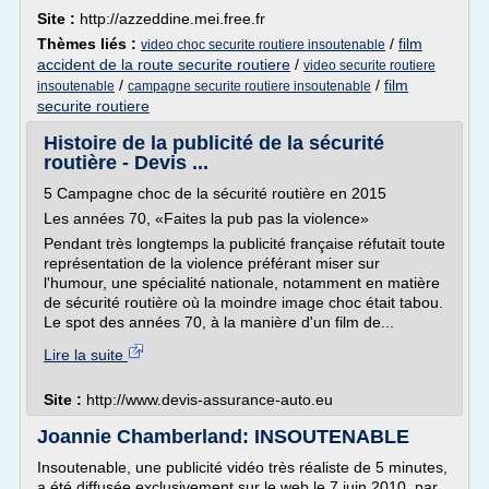
Site :
http://azzeddine.mei.free.fr
Thèmes liés :
/
film
video choc securite routiere insoutenable
accident de la route securite routiere
/
video securite routiere
/
/
film
insoutenable
campagne securite routiere insoutenable
securite routiere
Histoire de la publicité de la sécurité
routière - Devis ...
5 Campagne choc de la sécurité routière en 2015
Les années 70, «Faites la pub pas la violence»
Pendant très longtemps la publicité française réfutait toute
représentation de la violence préférant miser sur
l'humour, une spécialité nationale, notamment en matière
de sécurité routière où la moindre image choc était tabou.
Le spot des années 70, à la manière d'un film de...
Lire la suite
Site :
http://www.devis-assurance-auto.eu
Joannie Chamberland: INSOUTENABLE
Insoutenable, une publicité vidéo très réaliste de 5 minutes,
a été diffusée exclusivement sur le web le 7 juin 2010, par