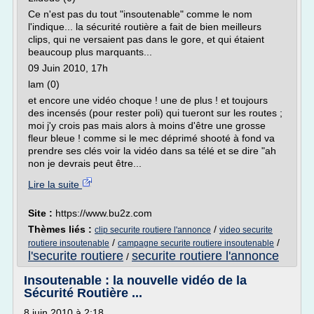
Ce n'est pas du tout "insoutenable" comme le nom
l'indique... la sécurité routière a fait de bien meilleurs
clips, qui ne versaient pas dans le gore, et qui étaient
beaucoup plus marquants...
09 Juin 2010, 17h
lam (0)
et encore une vidéo choque ! une de plus ! et toujours
des incensés (pour rester poli) qui tueront sur les routes ;
moi j'y crois pas mais alors à moins d'être une grosse
fleur bleue ! comme si le mec déprimé shooté à fond va
prendre ses clés voir la vidéo dans sa télé et se dire "ah
non je devrais peut être...
Lire la suite
Site :
https://www.bu2z.com
Thèmes liés :
/
clip securite routiere l'annonce
video securite
/
/
routiere insoutenable
campagne securite routiere insoutenable
l'securite routiere
securite routiere l'annonce
/
Insoutenable : la nouvelle vidéo de la
Sécurité Routière ...
8 juin 2010 à 2:18