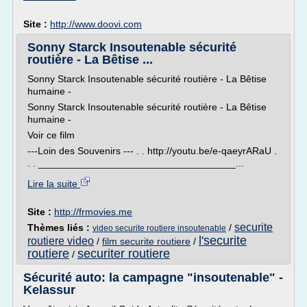
Site :
http://www.doovi.com
Sonny Starck Insoutenable sécurité
routière - La Bêtise ...
Sonny Starck Insoutenable sécurité routière - La Bêtise
humaine -
Sonny Starck Insoutenable sécurité routière - La Bêtise
humaine -
Voir ce film
---Loin des Souvenirs --- . . http://youtu.be/e-qaeyrARaU .
. . ____________________________________...
Lire la suite
Site :
http://frmovies.me
securite
Thèmes liés :
/
video securite routiere insoutenable
l'securite
routiere video
/
film securite routiere
/
routiere
securiter routiere
/
Sécurité auto: la campagne "insoutenable" -
Kelassur