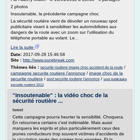
2 photos
Insoutenable, la précédente campagne choc
La sécurité routière vient de dévoiler un nouveau spot
publicitaire visant à sensibiliser les automobilistes aux
dangers de la route avec un zoom sur l'utilisation du
téléphone portable au volant. Le...
Lire la suite
Date:
2017-09-28 15:46:58
Site :
http://www.purebreak.com
Thèmes liés :
/
securite routiere image choc accident de la route
campagne securite routiere l'annonce
/
image choc de la
securite routiere
/
/
spot securite routiere l'annonce
spot publicitaire
securite routiere 2012
"Insoutenable" : la vidéo choc de la
sécurité routière ...
tweet
Cette campagne pourra heurter la sensibilité. Choquera.
En retournera certains c'est indéniable. Mais aussi
marquera les esprits et plus particulièrement ceux des
jeunes conducteurs trop souvent victimes d'accidents de
la circulation après des soirées trop arrosées. Et la